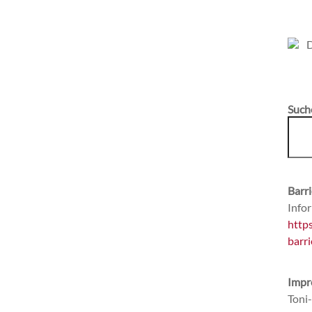
Such
Barri
Infor
http
barri
Impr
Toni