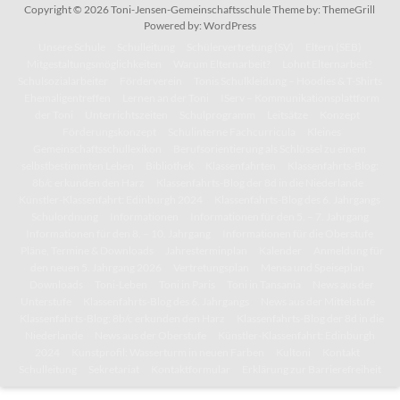
Copyright © 2026
Toni-Jensen-Gemeinschaftsschule
Theme by:
ThemeGrill
Powered by:
WordPress
Unsere Schule
Schulleitung
Schülervertretung (SV)
Eltern (SEB)
Mitgestaltungsmöglichkeiten
Warum Elternarbeit?
Lohnt Elternarbeit?
Schulsozialarbeiter
Förderverein
Tonis Schulkleidung – Hoodies & T-Shirts
Ehemaligentreffen
Lernen an der Toni
IServ – Kommunikationsplattform
der Toni
Unterrichtszeiten
Schulprogramm
Leitsätze
Konzept
Förderungskonzept
Schulinterne Fachcurricula
Kleines
Gemeinschaftsschullexikon
Berufsorientierung als Schlüssel zu einem
selbstbestimmten Leben
Bibliothek
Klassenfahrten
Klassenfahrts-Blog:
8b/c erkunden den Harz
Klassenfahrts-Blog der 8d in die Niederlande
Künstler-Klassenfahrt: Edinburgh 2024
Klassenfahrts-Blog des 6. Jahrgangs
Schulordnung
Informationen
Informationen für den 5. – 7. Jahrgang
Informationen für den 8. – 10. Jahrgang
Informationen für die Oberstufe
Pläne, Termine & Downloads
Jahresterminplan
Kalender
Anmeldung für
den neuen 5. Jahrgang 2026
Vertretungsplan
Mensa und Speiseplan
Downloads
Toni-Leben
Toni in Paris
Toni in Tansania
News aus der
Unterstufe
Klassenfahrts-Blog des 6. Jahrgangs
News aus der Mittelstufe
Klassenfahrts-Blog: 8b/c erkunden den Harz
Klassenfahrts-Blog der 8d in die
Niederlande
News aus der Oberstufe
Künstler-Klassenfahrt: Edinburgh
2024
Kunstprofil: Wasserturm in neuen Farben
Kultoni
Kontakt
Schulleitung
Sekretariat
Kontaktformular
Erklärung zur Barrierefreiheit