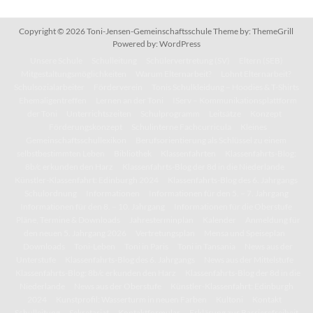
Copyright © 2026
Toni-Jensen-Gemeinschaftsschule
Theme by:
ThemeGrill
Powered by:
WordPress
Unsere Schule
Schulleitung
Schülervertretung (SV)
Eltern (SEB)
Mitgestaltungsmöglichkeiten
Warum Elternarbeit?
Lohnt Elternarbeit?
Schulsozialarbeiter
Förderverein
Tonis Schulkleidung – Hoodies & T-Shirts
Ehemaligentreffen
Lernen an der Toni
IServ – Kommunikationsplattform
der Toni
Unterrichtszeiten
Schulprogramm
Leitsätze
Konzept
Förderungskonzept
Schulinterne Fachcurricula
Kleines
Gemeinschaftsschullexikon
Berufsorientierung als Schlüssel zu einem
selbstbestimmten Leben
Bibliothek
Klassenfahrten
Klassenfahrts-Blog:
8b/c erkunden den Harz
Klassenfahrts-Blog der 8d in die Niederlande
Künstler-Klassenfahrt: Edinburgh 2024
Klassenfahrts-Blog des 6. Jahrgangs
Schulordnung
Informationen
Informationen für den 5. – 7. Jahrgang
Informationen für den 8. – 10. Jahrgang
Informationen für die Oberstufe
Pläne, Termine & Downloads
Jahresterminplan
Kalender
Anmeldung für
den neuen 5. Jahrgang 2026
Vertretungsplan
Mensa und Speiseplan
Downloads
Toni-Leben
Toni in Paris
Toni in Tansania
News aus der
Unterstufe
Klassenfahrts-Blog des 6. Jahrgangs
News aus der Mittelstufe
Klassenfahrts-Blog: 8b/c erkunden den Harz
Klassenfahrts-Blog der 8d in die
Niederlande
News aus der Oberstufe
Künstler-Klassenfahrt: Edinburgh
2024
Kunstprofil: Wasserturm in neuen Farben
Kultoni
Kontakt
Schulleitung
Sekretariat
Kontaktformular
Erklärung zur Barrierefreiheit