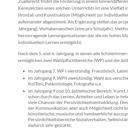
Zuallererst findet die Förderung in einem binnendifferen
Kennzeichen eines solchen Unterrichts ist eine Vielfalt 
(frontal) und Konstruktion (Möglichkeit zur individuell
aufeinander abgestimmt. Als Ergänzung stellen das proje
Jahrgang), Vorhabenwochen (eine pro Schuljahr), Metho
hervorragende Lernorganisationen dar, die ein hohes M
individuellem Lernen ermöglicht.
Nach dem 5. und 6. Jahrgang, in denen alle Schülerinnen
ermöglichen zwei Wahlpflichtbereiche (WP) und der äst
im Jahrgang 7, WP I vierstündig: Französisch, Latein, 
im Jahrgang 9, WPII zweistündig: Wahl aus verschi
KulToni, Paläontologie, Fotografie u.a.
im Jahrgang 9 und 10, ästhetischer Bereich: Kunst,
schon durch das Lernen, Arbeiten und Leben in h
viele Chancen der Persönlichkeitsentwicklung. Dies
der Kommunikation, aber auch Möglichkeit nicht kog
künstlerische, musische und handwerkliche auszupr
Persönlichkeitsbereiche Sozialverhalten, Selbststä
dadurch sehr gestärkt.