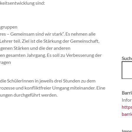
eitsentwicklung sind:
rngruppen
res – Gemeinsam sind wir stark“. Es nehmen alle
hrer teil. Ziel ist die Stärkung der Gemeinschaft,
genen Stärken und die der anderen
r den gesamten Jahrgang. Es soll zu Verbesserung der
Such
ragen
die SchülerInnen in jeweils drei Stunden zu dem
ozesse und konfliktfreier Umgang miteinander. Eine
Barri
Übungen durchgeführt werden.
Infor
http
barri
Impr