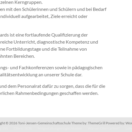
inzelnen Kerngruppen.
n mit den Schülerinnen und Schülern und bei Bedarf
dividuell aufgearbeitet, Ziele erreicht oder
ds ist eine fortlaufende Qualifizierung der
 Bereiche Unterricht, diagnostische Kompetenz und
ne Fortbildungstage und die Teilnahme von
ähnten Bereichen.
gangs- und Fachkonferenzen sowie in pädagogischen
alitätsentwicklung an unserer Schule dar.
und dem Personalrat dafür zu sorgen, dass die für die
derlichen Rahmenbedingungen geschaffen werden.
ght © 2026
Toni-Jensen-Gemeinschaftsschule
Theme by:
ThemeGrill
Powered by:
Wor
 (SV)
Eltern (SEB)
Mitgestaltungsmöglichkeiten
Warum Elternarbeit?
Lohn