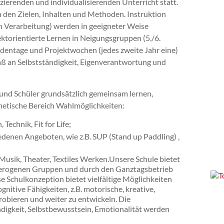
zierenden und individualisierenden Unterricht statt.
in den Zielen, Inhalten und Methoden. Instruktion
en Verarbeitung) werden in geeigneter Weise
ktorientierte Lernen in Neigungsgruppen (5./6.
dentage und Projektwochen (jedes zweite Jahr eine)
aß an Selbstständigkeit, Eigenverantwortung und
 und Schüler grundsätzlich gemeinsam lernen,
hetische Bereich Wahlmöglichkeiten:
Technik, Fit for Life;
edenen Angeboten, wie z.B. SUP (Stand up Paddling) ,
 Musik, Theater, Textiles Werken.Unsere Schule bietet
eterogenen Gruppen und durch den Ganztagsbetrieb
e Schulkonzeption bietet vielfältige Möglichkeiten
nitive Fähigkeiten, z.B. motorische, kreative,
obieren und weiter zu entwickeln. Die
ndigkeit, Selbstbewusstsein, Emotionalität werden