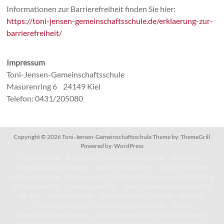
Informationen zur Barrierefreiheit finden Sie hier:
https://toni-jensen-gemeinschaftsschule.de/erklaerung-zur-
barrierefreiheit/
Impressum
Toni-Jensen-Gemeinschaftsschule
Masurenring 6 24149 Kiel
Telefon: 0431/205080
Copyright © 2026
Toni-Jensen-Gemeinschaftsschule
Theme by:
ThemeGrill
Powered by:
WordPress
Unsere Schule
Schulleitung
Schülervertretung (SV)
Eltern (SEB)
Mitgestaltungsmöglichkeiten
Warum Elternarbeit?
Lohnt Elternarbeit?
Schulsozialarbeiter
Förderverein
Tonis Schulkleidung – Hoodies & T-Shirts
Ehemaligentreffen
Lernen an der Toni
IServ – Kommunikationsplattform
der Toni
Unterrichtszeiten
Schulprogramm
Leitsätze
Konzept
Förderungskonzept
Schulinterne Fachcurricula
Kleines
Gemeinschaftsschullexikon
Berufsorientierung als Schlüssel zu einem