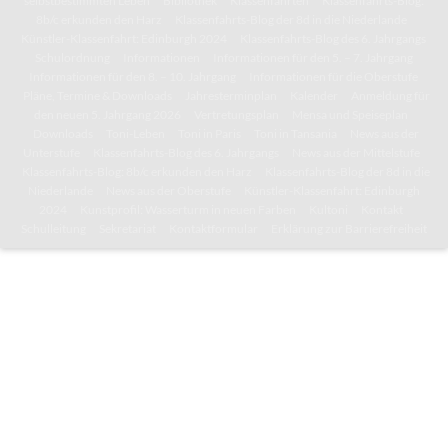
selbstbestimmten Leben
Bibliothek
Klassenfahrten
Klassenfahrts-Blog:
8b/c erkunden den Harz
Klassenfahrts-Blog der 8d in die Niederlande
Künstler-Klassenfahrt: Edinburgh 2024
Klassenfahrts-Blog des 6. Jahrgangs
Schulordnung
Informationen
Informationen für den 5. – 7. Jahrgang
Informationen für den 8. – 10. Jahrgang
Informationen für die Oberstufe
Pläne, Termine & Downloads
Jahresterminplan
Kalender
Anmeldung für
den neuen 5. Jahrgang 2026
Vertretungsplan
Mensa und Speiseplan
Downloads
Toni-Leben
Toni in Paris
Toni in Tansania
News aus der
Unterstufe
Klassenfahrts-Blog des 6. Jahrgangs
News aus der Mittelstufe
Klassenfahrts-Blog: 8b/c erkunden den Harz
Klassenfahrts-Blog der 8d in die
Niederlande
News aus der Oberstufe
Künstler-Klassenfahrt: Edinburgh
2024
Kunstprofil: Wasserturm in neuen Farben
Kultoni
Kontakt
Schulleitung
Sekretariat
Kontaktformular
Erklärung zur Barrierefreiheit