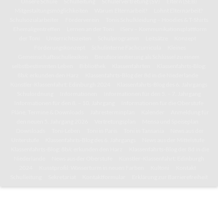
Unsere Schule
Schulleitung
Schülervertretung (SV)
Eltern (SEB)
Mitgestaltungsmöglichkeiten
Warum Elternarbeit?
Lohnt Elternarbeit?
Schulsozialarbeiter
Förderverein
Tonis Schulkleidung – Hoodies & T-Shirts
Ehemaligentreffen
Lernen an der Toni
IServ – Kommunikationsplattform
der Toni
Unterrichtszeiten
Schulprogramm
Leitsätze
Konzept
Förderungskonzept
Schulinterne Fachcurricula
Kleines
Gemeinschaftsschullexikon
Berufsorientierung als Schlüssel zu einem
selbstbestimmten Leben
Bibliothek
Klassenfahrten
Klassenfahrts-Blog:
8b/c erkunden den Harz
Klassenfahrts-Blog der 8d in die Niederlande
Künstler-Klassenfahrt: Edinburgh 2024
Klassenfahrts-Blog des 6. Jahrgangs
Schulordnung
Informationen
Informationen für den 5. – 7. Jahrgang
Informationen für den 8. – 10. Jahrgang
Informationen für die Oberstufe
Pläne, Termine & Downloads
Jahresterminplan
Kalender
Anmeldung für
den neuen 5. Jahrgang 2026
Vertretungsplan
Mensa und Speiseplan
Downloads
Toni-Leben
Toni in Paris
Toni in Tansania
News aus der
Unterstufe
Klassenfahrts-Blog des 6. Jahrgangs
News aus der Mittelstufe
Klassenfahrts-Blog: 8b/c erkunden den Harz
Klassenfahrts-Blog der 8d in die
Niederlande
News aus der Oberstufe
Künstler-Klassenfahrt: Edinburgh
2024
Kunstprofil: Wasserturm in neuen Farben
Kultoni
Kontakt
Schulleitung
Sekretariat
Kontaktformular
Erklärung zur Barrierefreiheit