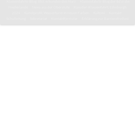
Klassenfahrts-Blog: 8b/c erkunden den Harz
Klassenfahrts-Blog der 8d in die
Niederlande
News aus der Oberstufe
Künstler-Klassenfahrt: Edinburgh
2024
Kunstprofil: Wasserturm in neuen Farben
Kultoni
Kontakt
Schulleitung
Sekretariat
Kontaktformular
Erklärung zur Barrierefreiheit