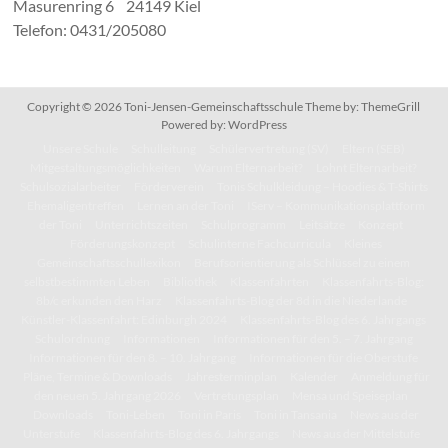
Masurenring 6 24149 Kiel
Telefon: 0431/205080
Copyright © 2026
Toni-Jensen-Gemeinschaftsschule
Theme by:
ThemeGrill
Powered by:
WordPress
Unsere Schule
Schulleitung
Schülervertretung (SV)
Eltern (SEB)
Mitgestaltungsmöglichkeiten
Warum Elternarbeit?
Lohnt Elternarbeit?
Schulsozialarbeiter
Förderverein
Tonis Schulkleidung – Hoodies & T-Shirts
Ehemaligentreffen
Lernen an der Toni
IServ – Kommunikationsplattform
der Toni
Unterrichtszeiten
Schulprogramm
Leitsätze
Konzept
Förderungskonzept
Schulinterne Fachcurricula
Kleines
Gemeinschaftsschullexikon
Berufsorientierung als Schlüssel zu einem
selbstbestimmten Leben
Bibliothek
Klassenfahrten
Klassenfahrts-Blog:
8b/c erkunden den Harz
Klassenfahrts-Blog der 8d in die Niederlande
Künstler-Klassenfahrt: Edinburgh 2024
Klassenfahrts-Blog des 6. Jahrgangs
Schulordnung
Informationen
Informationen für den 5. – 7. Jahrgang
Informationen für den 8. – 10. Jahrgang
Informationen für die Oberstufe
Pläne, Termine & Downloads
Jahresterminplan
Kalender
Anmeldung für
den neuen 5. Jahrgang 2026
Vertretungsplan
Mensa und Speiseplan
Downloads
Toni-Leben
Toni in Paris
Toni in Tansania
News aus der
Unterstufe
Klassenfahrts-Blog des 6. Jahrgangs
News aus der Mittelstufe