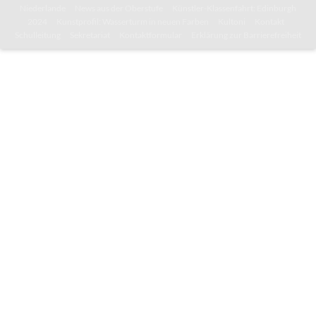
Niederlande
News aus der Oberstufe
Künstler-Klassenfahrt: Edinburgh
2024
Kunstprofil: Wasserturm in neuen Farben
Kultoni
Kontakt
Schulleitung
Sekretariat
Kontaktformular
Erklärung zur Barrierefreiheit