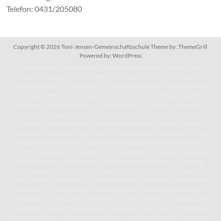
Telefon: 0431/205080
Copyright © 2026
Toni-Jensen-Gemeinschaftsschule
Theme by:
ThemeGrill
Powered by:
WordPress
Unsere Schule
Schulleitung
Schülervertretung (SV)
Eltern (SEB)
Mitgestaltungsmöglichkeiten
Warum Elternarbeit?
Lohnt Elternarbeit?
Schulsozialarbeiter
Förderverein
Tonis Schulkleidung – Hoodies & T-Shirts
Ehemaligentreffen
Lernen an der Toni
IServ – Kommunikationsplattform
der Toni
Unterrichtszeiten
Schulprogramm
Leitsätze
Konzept
Förderungskonzept
Schulinterne Fachcurricula
Kleines
Gemeinschaftsschullexikon
Berufsorientierung als Schlüssel zu einem
selbstbestimmten Leben
Bibliothek
Klassenfahrten
Klassenfahrts-Blog:
8b/c erkunden den Harz
Klassenfahrts-Blog der 8d in die Niederlande
Künstler-Klassenfahrt: Edinburgh 2024
Klassenfahrts-Blog des 6. Jahrgangs
Schulordnung
Informationen
Informationen für den 5. – 7. Jahrgang
Informationen für den 8. – 10. Jahrgang
Informationen für die Oberstufe
Pläne, Termine & Downloads
Jahresterminplan
Kalender
Anmeldung für
den neuen 5. Jahrgang 2026
Vertretungsplan
Mensa und Speiseplan
Downloads
Toni-Leben
Toni in Paris
Toni in Tansania
News aus der
Unterstufe
Klassenfahrts-Blog des 6. Jahrgangs
News aus der Mittelstufe
Klassenfahrts-Blog: 8b/c erkunden den Harz
Klassenfahrts-Blog der 8d in die