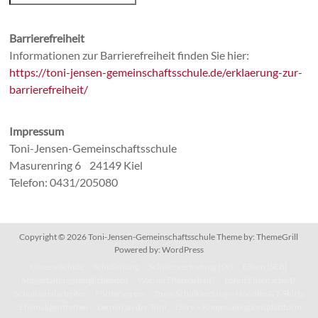
Barrierefreiheit
Informationen zur Barrierefreiheit finden Sie hier:
https://toni-jensen-gemeinschaftsschule.de/erklaerung-zur-
barrierefreiheit/
Impressum
Toni-Jensen-Gemeinschaftsschule
Masurenring 6 24149 Kiel
Telefon: 0431/205080
Copyright © 2026
Toni-Jensen-Gemeinschaftsschule
Theme by:
ThemeGrill
Powered by:
WordPress
Unsere Schule
Schulleitung
Schülervertretung (SV)
Eltern (SEB)
Mitgestaltungsmöglichkeiten
Warum Elternarbeit?
Lohnt Elternarbeit?
Schulsozialarbeiter
Förderverein
Tonis Schulkleidung – Hoodies & T-Shirts
Ehemaligentreffen
Lernen an der Toni
IServ – Kommunikationsplattform