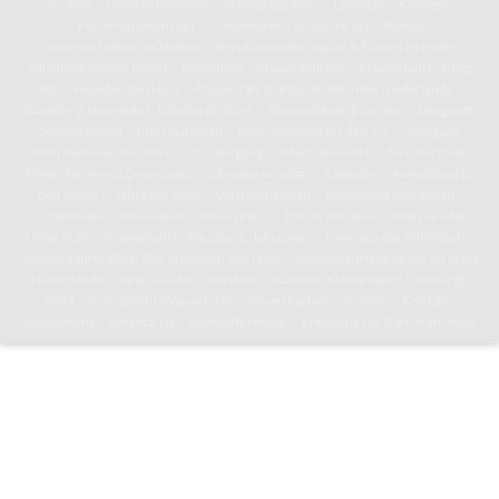
der Toni
Unterrichtszeiten
Schulprogramm
Leitsätze
Konzept
Förderungskonzept
Schulinterne Fachcurricula
Kleines
Gemeinschaftsschullexikon
Berufsorientierung als Schlüssel zu einem
selbstbestimmten Leben
Bibliothek
Klassenfahrten
Klassenfahrts-Blog:
8b/c erkunden den Harz
Klassenfahrts-Blog der 8d in die Niederlande
Künstler-Klassenfahrt: Edinburgh 2024
Klassenfahrts-Blog des 6. Jahrgangs
Schulordnung
Informationen
Informationen für den 5. – 7. Jahrgang
Informationen für den 8. – 10. Jahrgang
Informationen für die Oberstufe
Pläne, Termine & Downloads
Jahresterminplan
Kalender
Anmeldung für
den neuen 5. Jahrgang 2026
Vertretungsplan
Mensa und Speiseplan
Downloads
Toni-Leben
Toni in Paris
Toni in Tansania
News aus der
Unterstufe
Klassenfahrts-Blog des 6. Jahrgangs
News aus der Mittelstufe
Klassenfahrts-Blog: 8b/c erkunden den Harz
Klassenfahrts-Blog der 8d in die
Niederlande
News aus der Oberstufe
Künstler-Klassenfahrt: Edinburgh
2024
Kunstprofil: Wasserturm in neuen Farben
Kultoni
Kontakt
Schulleitung
Sekretariat
Kontaktformular
Erklärung zur Barrierefreiheit