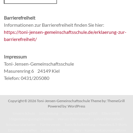
Barrierefreiheit
Informationen zur Barrierefreiheit finden Sie hier:
https://toni-jensen-gemeinschaftsschule.de/erklaerung-zur-
barrierefreiheit/
Impressum
Toni-Jensen-Gemeinschaftsschule
Masurenring 6 24149 Kiel
Telefon: 0431/205080
Copyright © 2026
Toni-Jensen-Gemeinschaftsschule
Theme by:
ThemeGrill
Powered by:
WordPress
Unsere Schule
Schulleitung
Schülervertretung (SV)
Eltern (SEB)
Mitgestaltungsmöglichkeiten
Warum Elternarbeit?
Lohnt Elternarbeit?
Schulsozialarbeiter
Förderverein
Tonis Schulkleidung – Hoodies & T-Shirts
Ehemaligentreffen
Lernen an der Toni
IServ – Kommunikationsplattform