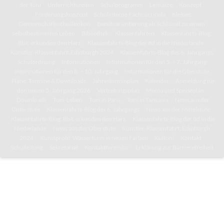
der Toni
Unterrichtszeiten
Schulprogramm
Leitsätze
Konzept
Förderungskonzept
Schulinterne Fachcurricula
Kleines
Gemeinschaftsschullexikon
Berufsorientierung als Schlüssel zu einem
selbstbestimmten Leben
Bibliothek
Klassenfahrten
Klassenfahrts-Blog:
8b/c erkunden den Harz
Klassenfahrts-Blog der 8d in die Niederlande
Künstler-Klassenfahrt: Edinburgh 2024
Klassenfahrts-Blog des 6. Jahrgangs
Schulordnung
Informationen
Informationen für den 5. – 7. Jahrgang
Informationen für den 8. – 10. Jahrgang
Informationen für die Oberstufe
Pläne, Termine & Downloads
Jahresterminplan
Kalender
Anmeldung für
den neuen 5. Jahrgang 2026
Vertretungsplan
Mensa und Speiseplan
Downloads
Toni-Leben
Toni in Paris
Toni in Tansania
News aus der
Unterstufe
Klassenfahrts-Blog des 6. Jahrgangs
News aus der Mittelstufe
Klassenfahrts-Blog: 8b/c erkunden den Harz
Klassenfahrts-Blog der 8d in die
Niederlande
News aus der Oberstufe
Künstler-Klassenfahrt: Edinburgh
2024
Kunstprofil: Wasserturm in neuen Farben
Kultoni
Kontakt
Schulleitung
Sekretariat
Kontaktformular
Erklärung zur Barrierefreiheit