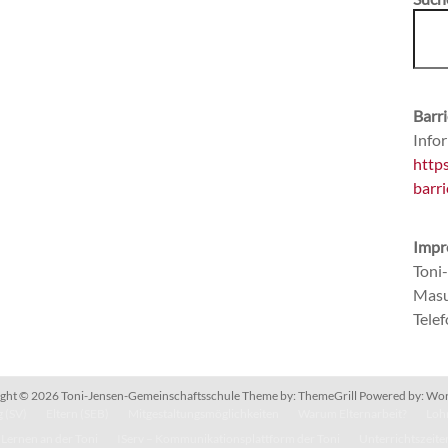
Barri
Infor
http
barri
Impr
Toni
Masu
Tele
ght © 2026
Toni-Jensen-Gemeinschaftsschule
Theme by:
ThemeGrill
Powered by:
Wor
 (SV)
Eltern (SEB)
Mitgestaltungsmöglichkeiten
Warum Elternarbeit?
Lohn
Lernen an der Toni
IServ – Kommunikationsplattform der Toni
Unterrichtszeite