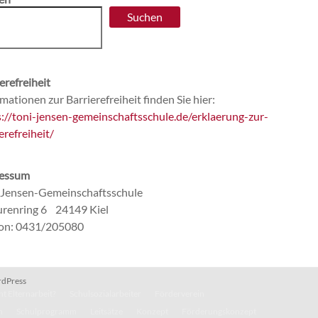
Suchen
erefreiheit
mationen zur Barrierefreiheit finden Sie hier:
s://toni-jensen-gemeinschaftsschule.de/erklaerung-zur-
erefreiheit/
essum
-Jensen-Gemeinschaftsschule
renring 6 24149 Kiel
fon: 0431/205080
dPress
t Elternarbeit?
Schulsozialarbeiter
Förderverein
n
Schulprogramm
Leitsätze
Konzept
Förderungskonzept