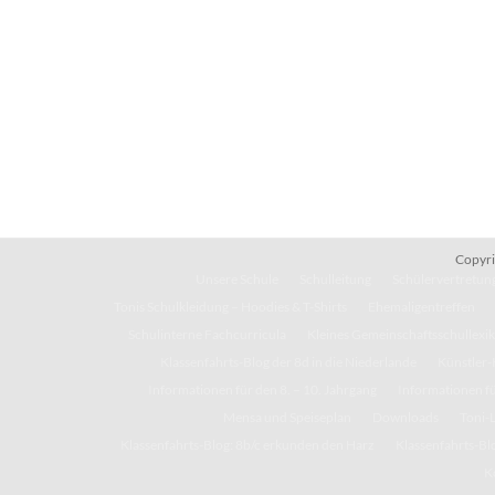
Copyri
Unsere Schule
Schulleitung
Schülervertretung
Tonis Schulkleidung – Hoodies & T-Shirts
Ehemaligentreffen
Schulinterne Fachcurricula
Kleines Gemeinschaftsschullexi
Klassenfahrts-Blog der 8d in die Niederlande
Künstler-
Informationen für den 8. – 10. Jahrgang
Informationen fü
Mensa und Speiseplan
Downloads
Toni-
Klassenfahrts-Blog: 8b/c erkunden den Harz
Klassenfahrts-Blo
K