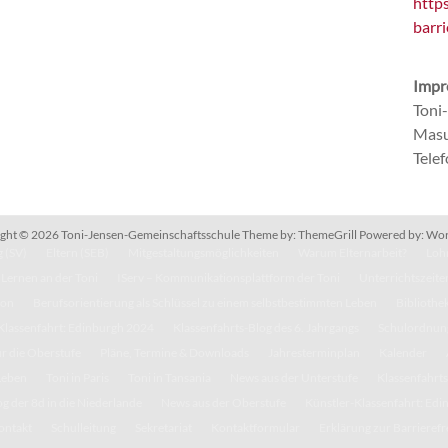
http
barri
Impr
Toni
Masu
Tele
ght © 2026
Toni-Jensen-Gemeinschaftsschule
Theme by:
ThemeGrill
Powered by:
Wor
 (SV)
Eltern (SEB)
Mitgestaltungsmöglichkeiten
Warum Elternarbeit?
Lohn
Lernen an der Toni
IServ – Kommunikationsplattform der Toni
Unterrichtszeite
kon
Berufsorientierung als Schlüssel zu einem selbstbestimmten Leben
Bibliothe
Klassenfahrt: Edinburgh 2024
Klassenfahrts-Blog des 6. Jahrgangs
Schulordnun
r die Oberstufe
Pläne, Termine & Downloads
Jahresterminplan
Kalender
Leben
Toni in Paris
Toni in Tansania
News aus der Unterstufe
Klassenfahrts
g der 8d in die Niederlande
News aus der Oberstufe
Künstler-Klassenfahrt: Ed
ontakt
Schulleitung
Sekretariat
Kontaktformular
Erklärung zur Barrierefr