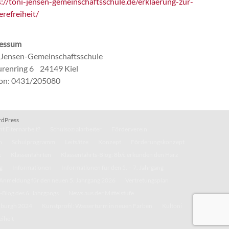
s://toni-jensen-gemeinschaftsschule.de/erklaerung-zur-
erefreiheit/
essum
-Jensen-Gemeinschaftsschule
renring 6 24149 Kiel
fon: 0431/205080
dPress
t Elternarbeit?
Schulsozialarbeiter
Förderverein
n
Schulprogramm
Leitsätze
Konzept
Förderungskonzept
k
Klassenfahrten
Klassenfahrts-Blog: 8b/c erkunden den Harz
g
Informationen
Informationen für den 5. – 7. Jahrgang
Anmeldung für den neuen 5. Jahrgang 2026
Vertretungsplan
-Blog des 6. Jahrgangs
News aus der Mittelstufe
inburgh 2024
Kunstprofil: Wasserturm in neuen Farben
Kultoni
eiheit