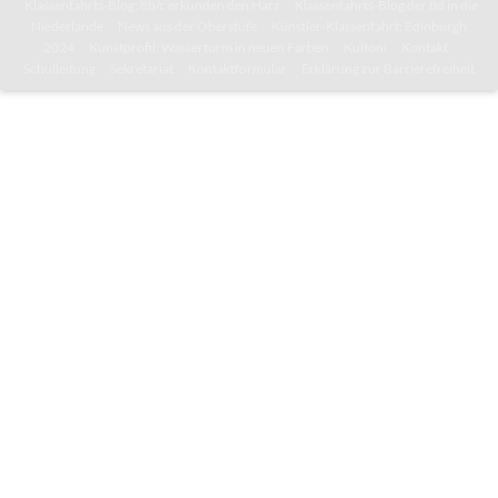
Klassenfahrts-Blog: 8b/c erkunden den Harz
Klassenfahrts-Blog der 8d in die
Niederlande
News aus der Oberstufe
Künstler-Klassenfahrt: Edinburgh
2024
Kunstprofil: Wasserturm in neuen Farben
Kultoni
Kontakt
Schulleitung
Sekretariat
Kontaktformular
Erklärung zur Barrierefreiheit