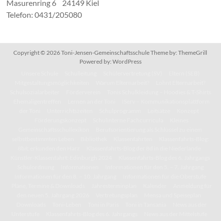
Masurenring 6 24149 Kiel
Telefon: 0431/205080
Copyright © 2026
Toni-Jensen-Gemeinschaftsschule
Theme by:
ThemeGrill
Powered by:
WordPress
Unsere Schule
Schulleitung
Schülervertretung (SV)
Eltern (SEB)
Mitgestaltungsmöglichkeiten
Warum Elternarbeit?
Lohnt Elternarbeit?
Schulsozialarbeiter
Förderverein
Tonis Schulkleidung – Hoodies & T-Shirts
Ehemaligentreffen
Lernen an der Toni
IServ – Kommunikationsplattform
der Toni
Unterrichtszeiten
Schulprogramm
Leitsätze
Konzept
Förderungskonzept
Schulinterne Fachcurricula
Kleines
Gemeinschaftsschullexikon
Berufsorientierung als Schlüssel zu einem
selbstbestimmten Leben
Bibliothek
Klassenfahrten
Klassenfahrts-Blog:
8b/c erkunden den Harz
Klassenfahrts-Blog der 8d in die Niederlande
Künstler-Klassenfahrt: Edinburgh 2024
Klassenfahrts-Blog des 6. Jahrgangs
Schulordnung
Informationen
Informationen für den 5. – 7. Jahrgang
Informationen für den 8. – 10. Jahrgang
Informationen für die Oberstufe
Pläne, Termine & Downloads
Jahresterminplan
Kalender
Anmeldung für
den neuen 5. Jahrgang 2026
Vertretungsplan
Mensa und Speiseplan
Downloads
Toni-Leben
Toni in Paris
Toni in Tansania
News aus der
Unterstufe
Klassenfahrts-Blog des 6. Jahrgangs
News aus der Mittelstufe