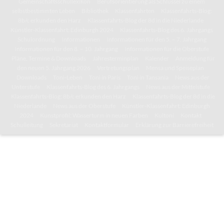
Gemeinschaftsschullexikon
Berufsorientierung als Schlüssel zu einem
selbstbestimmten Leben
Bibliothek
Klassenfahrten
Klassenfahrts-Blog:
8b/c erkunden den Harz
Klassenfahrts-Blog der 8d in die Niederlande
Künstler-Klassenfahrt: Edinburgh 2024
Klassenfahrts-Blog des 6. Jahrgangs
Schulordnung
Informationen
Informationen für den 5. – 7. Jahrgang
Informationen für den 8. – 10. Jahrgang
Informationen für die Oberstufe
Pläne, Termine & Downloads
Jahresterminplan
Kalender
Anmeldung für
den neuen 5. Jahrgang 2026
Vertretungsplan
Mensa und Speiseplan
Downloads
Toni-Leben
Toni in Paris
Toni in Tansania
News aus der
Unterstufe
Klassenfahrts-Blog des 6. Jahrgangs
News aus der Mittelstufe
Klassenfahrts-Blog: 8b/c erkunden den Harz
Klassenfahrts-Blog der 8d in die
Niederlande
News aus der Oberstufe
Künstler-Klassenfahrt: Edinburgh
2024
Kunstprofil: Wasserturm in neuen Farben
Kultoni
Kontakt
Schulleitung
Sekretariat
Kontaktformular
Erklärung zur Barrierefreiheit