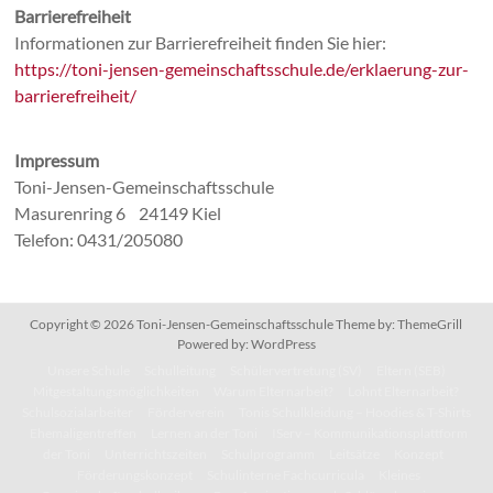
Barrierefreiheit
Informationen zur Barrierefreiheit finden Sie hier:
https://toni-jensen-gemeinschaftsschule.de/erklaerung-zur-
barrierefreiheit/
Impressum
Toni-Jensen-Gemeinschaftsschule
Masurenring 6 24149 Kiel
Telefon: 0431/205080
Copyright © 2026
Toni-Jensen-Gemeinschaftsschule
Theme by:
ThemeGrill
Powered by:
WordPress
Unsere Schule
Schulleitung
Schülervertretung (SV)
Eltern (SEB)
Mitgestaltungsmöglichkeiten
Warum Elternarbeit?
Lohnt Elternarbeit?
Schulsozialarbeiter
Förderverein
Tonis Schulkleidung – Hoodies & T-Shirts
Ehemaligentreffen
Lernen an der Toni
IServ – Kommunikationsplattform
der Toni
Unterrichtszeiten
Schulprogramm
Leitsätze
Konzept
Förderungskonzept
Schulinterne Fachcurricula
Kleines