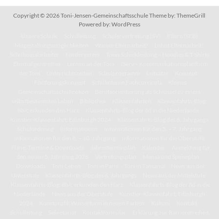
Copyright © 2026
Toni-Jensen-Gemeinschaftsschule
Theme by:
ThemeGrill
Powered by:
WordPress
Unsere Schule
Schulleitung
Schülervertretung (SV)
Eltern (SEB)
Mitgestaltungsmöglichkeiten
Warum Elternarbeit?
Lohnt Elternarbeit?
Schulsozialarbeiter
Förderverein
Tonis Schulkleidung – Hoodies & T-Shirts
Ehemaligentreffen
Lernen an der Toni
IServ – Kommunikationsplattform
der Toni
Unterrichtszeiten
Schulprogramm
Leitsätze
Konzept
Förderungskonzept
Schulinterne Fachcurricula
Kleines
Gemeinschaftsschullexikon
Berufsorientierung als Schlüssel zu einem
selbstbestimmten Leben
Bibliothek
Klassenfahrten
Klassenfahrts-Blog:
8b/c erkunden den Harz
Klassenfahrts-Blog der 8d in die Niederlande
Künstler-Klassenfahrt: Edinburgh 2024
Klassenfahrts-Blog des 6. Jahrgangs
Schulordnung
Informationen
Informationen für den 5. – 7. Jahrgang
Informationen für den 8. – 10. Jahrgang
Informationen für die Oberstufe
Pläne, Termine & Downloads
Jahresterminplan
Kalender
Anmeldung für
den neuen 5. Jahrgang 2026
Vertretungsplan
Mensa und Speiseplan
Downloads
Toni-Leben
Toni in Paris
Toni in Tansania
News aus der
Unterstufe
Klassenfahrts-Blog des 6. Jahrgangs
News aus der Mittelstufe
Klassenfahrts-Blog: 8b/c erkunden den Harz
Klassenfahrts-Blog der 8d in die
Niederlande
News aus der Oberstufe
Künstler-Klassenfahrt: Edinburgh
2024
Kunstprofil: Wasserturm in neuen Farben
Kultoni
Kontakt
Schulleitung
Sekretariat
Kontaktformular
Erklärung zur Barrierefreiheit