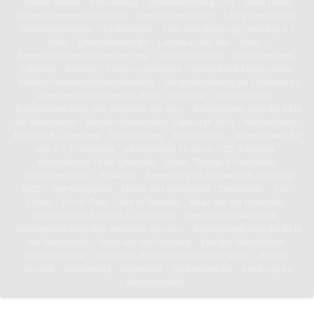
Unsere Schule
Schulleitung
Schülervertretung (SV)
Eltern (SEB)
Mitgestaltungsmöglichkeiten
Warum Elternarbeit?
Lohnt Elternarbeit?
Schulsozialarbeiter
Förderverein
Tonis Schulkleidung – Hoodies & T-
Shirts
Ehemaligentreffen
Lernen an der Toni
IServ –
Kommunikationsplattform der Toni
Unterrichtszeiten
Schulprogramm
Leitsätze
Konzept
Förderungskonzept
Schulinterne Fachcurricula
Kleines Gemeinschaftsschullexikon
Berufsorientierung als Schlüssel zu
einem selbstbestimmten Leben
Bibliothek
Klassenfahrten
Klassenfahrts-Blog: 8b/c erkunden den Harz
Klassenfahrts-Blog der 8d in
die Niederlande
Künstler-Klassenfahrt: Edinburgh 2024
Klassenfahrts-
Blog des 6. Jahrgangs
Schulordnung
Informationen
Informationen für
den 5. – 7. Jahrgang
Informationen für den 8. – 10. Jahrgang
Informationen für die Oberstufe
Pläne, Termine & Downloads
Jahresterminplan
Kalender
Anmeldung für den neuen 5. Jahrgang
2026
Vertretungsplan
Mensa und Speiseplan
Downloads
Toni-
Leben
Toni in Paris
Toni in Tansania
News aus der Unterstufe
Klassenfahrts-Blog des 6. Jahrgangs
News aus der Mittelstufe
Klassenfahrts-Blog: 8b/c erkunden den Harz
Klassenfahrts-Blog der 8d in
die Niederlande
News aus der Oberstufe
Künstler-Klassenfahrt:
Edinburgh 2024
Kunstprofil: Wasserturm in neuen Farben
Kultoni
Kontakt
Schulleitung
Sekretariat
Kontaktformular
Erklärung zur
Barrierefreiheit