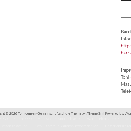
Barri
Infor
http
barri
Impr
Toni
Masu
Tele
ght © 2026
Toni-Jensen-Gemeinschaftsschule
Theme by:
ThemeGrill
Powered by:
Wor
 (SV)
Eltern (SEB)
Mitgestaltungsmöglichkeiten
Warum Elternarbeit?
Lohn
Lernen an der Toni
IServ – Kommunikationsplattform der Toni
Unterrichtszeite