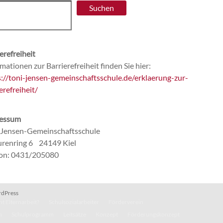
Suchen
erefreiheit
mationen zur Barrierefreiheit finden Sie hier:
s://toni-jensen-gemeinschaftsschule.de/erklaerung-zur-
erefreiheit/
essum
-Jensen-Gemeinschaftsschule
renring 6 24149 Kiel
fon: 0431/205080
dPress
t Elternarbeit?
Schulsozialarbeiter
Förderverein
n
Schulprogramm
Leitsätze
Konzept
Förderungskonzept