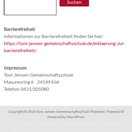
Suchen
Barrierefreiheit
Informationen zur Barrierefreiheit finden Sie hier:
https://toni-jensen-gemeinschaftsschule.de/erklaerung-zur-
barrierefreiheit/
Impressum
Toni-Jensen-Gemeinschaftsschule
Masurenring 6 24149 Kiel
Telefon: 0431/205080
Copyright © 2026
Toni-Jensen-Gemeinschaftsschule
Theme by:
ThemeGrill
Powered by:
WordPress
Unsere Schule
Schulleitung
Schülervertretung (SV)
Eltern (SEB)
Mitgestaltungsmöglichkeiten
Warum Elternarbeit?
Lohnt Elternarbeit?