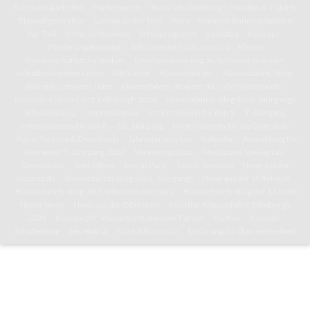
Schulsozialarbeiter
Förderverein
Tonis Schulkleidung – Hoodies & T-Shirts
Ehemaligentreffen
Lernen an der Toni
IServ – Kommunikationsplattform
der Toni
Unterrichtszeiten
Schulprogramm
Leitsätze
Konzept
Förderungskonzept
Schulinterne Fachcurricula
Kleines
Gemeinschaftsschullexikon
Berufsorientierung als Schlüssel zu einem
selbstbestimmten Leben
Bibliothek
Klassenfahrten
Klassenfahrts-Blog:
8b/c erkunden den Harz
Klassenfahrts-Blog der 8d in die Niederlande
Künstler-Klassenfahrt: Edinburgh 2024
Klassenfahrts-Blog des 6. Jahrgangs
Schulordnung
Informationen
Informationen für den 5. – 7. Jahrgang
Informationen für den 8. – 10. Jahrgang
Informationen für die Oberstufe
Pläne, Termine & Downloads
Jahresterminplan
Kalender
Anmeldung für
den neuen 5. Jahrgang 2026
Vertretungsplan
Mensa und Speiseplan
Downloads
Toni-Leben
Toni in Paris
Toni in Tansania
News aus der
Unterstufe
Klassenfahrts-Blog des 6. Jahrgangs
News aus der Mittelstufe
Klassenfahrts-Blog: 8b/c erkunden den Harz
Klassenfahrts-Blog der 8d in die
Niederlande
News aus der Oberstufe
Künstler-Klassenfahrt: Edinburgh
2024
Kunstprofil: Wasserturm in neuen Farben
Kultoni
Kontakt
Schulleitung
Sekretariat
Kontaktformular
Erklärung zur Barrierefreiheit