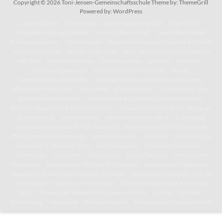
Copyright © 2026
Toni-Jensen-Gemeinschaftsschule
Theme by:
ThemeGrill
Powered by:
WordPress
Unsere Schule
Schulleitung
Schülervertretung (SV)
Eltern (SEB)
Mitgestaltungsmöglichkeiten
Warum Elternarbeit?
Lohnt Elternarbeit?
Schulsozialarbeiter
Förderverein
Tonis Schulkleidung – Hoodies & T-Shirts
Ehemaligentreffen
Lernen an der Toni
IServ – Kommunikationsplattform
der Toni
Unterrichtszeiten
Schulprogramm
Leitsätze
Konzept
Förderungskonzept
Schulinterne Fachcurricula
Kleines
Gemeinschaftsschullexikon
Berufsorientierung als Schlüssel zu einem
selbstbestimmten Leben
Bibliothek
Klassenfahrten
Klassenfahrts-Blog:
8b/c erkunden den Harz
Klassenfahrts-Blog der 8d in die Niederlande
Künstler-Klassenfahrt: Edinburgh 2024
Klassenfahrts-Blog des 6. Jahrgangs
Schulordnung
Informationen
Informationen für den 5. – 7. Jahrgang
Informationen für den 8. – 10. Jahrgang
Informationen für die Oberstufe
Pläne, Termine & Downloads
Jahresterminplan
Kalender
Anmeldung für
den neuen 5. Jahrgang 2026
Vertretungsplan
Mensa und Speiseplan
Downloads
Toni-Leben
Toni in Paris
Toni in Tansania
News aus der
Unterstufe
Klassenfahrts-Blog des 6. Jahrgangs
News aus der Mittelstufe
Klassenfahrts-Blog: 8b/c erkunden den Harz
Klassenfahrts-Blog der 8d in die
Niederlande
News aus der Oberstufe
Künstler-Klassenfahrt: Edinburgh
2024
Kunstprofil: Wasserturm in neuen Farben
Kultoni
Kontakt
Schulleitung
Sekretariat
Kontaktformular
Erklärung zur Barrierefreiheit