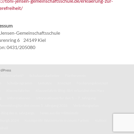
s://toni-jensen-gemeinschaftsschule.de/erklaerung-zur-
erefreiheit/
essum
-Jensen-Gemeinschaftsschule
renring 6 24149 Kiel
fon: 0431/205080
dPress
t Elternarbeit?
Schulsozialarbeiter
Förderverein
n
Schulprogramm
Leitsätze
Konzept
Förderungskonzept
k
Klassenfahrten
Klassenfahrts-Blog: 8b/c erkunden den Harz
g
Informationen
Informationen für den 5. – 7. Jahrgang
Anmeldung für den neuen 5. Jahrgang 2026
Vertretungsplan
-Blog des 6. Jahrgangs
News aus der Mittelstufe
inburgh 2024
Kunstprofil: Wasserturm in neuen Farben
Kultoni
eiheit