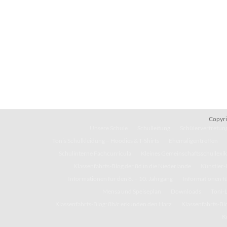
Copyri
Unsere Schule
Schulleitung
Schülervertretung
Tonis Schulkleidung – Hoodies & T-Shirts
Ehemaligentreffen
Schulinterne Fachcurricula
Kleines Gemeinschaftsschullexi
Klassenfahrts-Blog der 8d in die Niederlande
Künstler-
Informationen für den 8. – 10. Jahrgang
Informationen fü
Mensa und Speiseplan
Downloads
Toni-
Klassenfahrts-Blog: 8b/c erkunden den Harz
Klassenfahrts-Blo
K