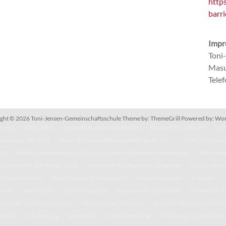
http
barri
Impr
Toni
Masu
Tele
ght © 2026
Toni-Jensen-Gemeinschaftsschule
Theme by:
ThemeGrill
Powered by:
Wor
 (SV)
Eltern (SEB)
Mitgestaltungsmöglichkeiten
Warum Elternarbeit?
Lohn
Lernen an der Toni
IServ – Kommunikationsplattform der Toni
Unterrichtszeite
kon
Berufsorientierung als Schlüssel zu einem selbstbestimmten Leben
Bibliothe
Klassenfahrt: Edinburgh 2024
Klassenfahrts-Blog des 6. Jahrgangs
Schulordnun
r die Oberstufe
Pläne, Termine & Downloads
Jahresterminplan
Kalender
Leben
Toni in Paris
Toni in Tansania
News aus der Unterstufe
Klassenfahrts
g der 8d in die Niederlande
News aus der Oberstufe
Künstler-Klassenfahrt: Ed
ontakt
Schulleitung
Sekretariat
Kontaktformular
Erklärung zur Barrierefr