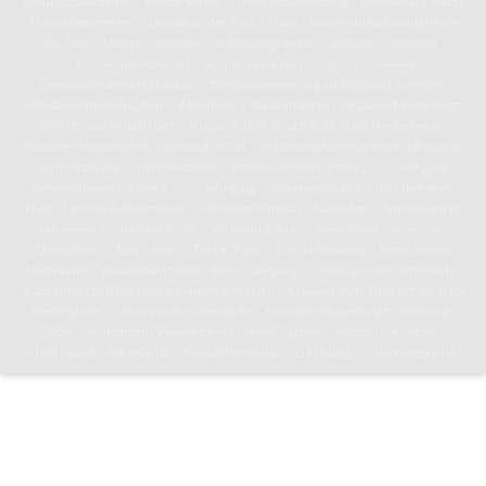
Schulsozialarbeiter
Förderverein
Tonis Schulkleidung – Hoodies & T-Shirts
Ehemaligentreffen
Lernen an der Toni
IServ – Kommunikationsplattform
der Toni
Unterrichtszeiten
Schulprogramm
Leitsätze
Konzept
Förderungskonzept
Schulinterne Fachcurricula
Kleines
Gemeinschaftsschullexikon
Berufsorientierung als Schlüssel zu einem
selbstbestimmten Leben
Bibliothek
Klassenfahrten
Klassenfahrts-Blog:
8b/c erkunden den Harz
Klassenfahrts-Blog der 8d in die Niederlande
Künstler-Klassenfahrt: Edinburgh 2024
Klassenfahrts-Blog des 6. Jahrgangs
Schulordnung
Informationen
Informationen für den 5. – 7. Jahrgang
Informationen für den 8. – 10. Jahrgang
Informationen für die Oberstufe
Pläne, Termine & Downloads
Jahresterminplan
Kalender
Anmeldung für
den neuen 5. Jahrgang 2026
Vertretungsplan
Mensa und Speiseplan
Downloads
Toni-Leben
Toni in Paris
Toni in Tansania
News aus der
Unterstufe
Klassenfahrts-Blog des 6. Jahrgangs
News aus der Mittelstufe
Klassenfahrts-Blog: 8b/c erkunden den Harz
Klassenfahrts-Blog der 8d in die
Niederlande
News aus der Oberstufe
Künstler-Klassenfahrt: Edinburgh
2024
Kunstprofil: Wasserturm in neuen Farben
Kultoni
Kontakt
Schulleitung
Sekretariat
Kontaktformular
Erklärung zur Barrierefreiheit