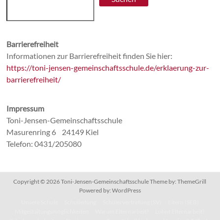
Barrierefreiheit
Informationen zur Barrierefreiheit finden Sie hier:
https://toni-jensen-gemeinschaftsschule.de/erklaerung-zur-
barrierefreiheit/
Impressum
Toni-Jensen-Gemeinschaftsschule
Masurenring 6 24149 Kiel
Telefon: 0431/205080
Copyright © 2026
Toni-Jensen-Gemeinschaftsschule
Theme by:
ThemeGrill
Powered by:
WordPress
Unsere Schule
Schulleitung
Schülervertretung (SV)
Eltern (SEB)
Mitgestaltungsmöglichkeiten
Warum Elternarbeit?
Lohnt Elternarbeit?