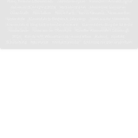
Pläne, Termine & Downloads
Jahresterminplan
Kalender
Anmeldung für
den neuen 5. Jahrgang 2026
Vertretungsplan
Mensa und Speiseplan
Downloads
Toni-Leben
Toni in Paris
Toni in Tansania
News aus der
Unterstufe
Klassenfahrts-Blog des 6. Jahrgangs
News aus der Mittelstufe
Klassenfahrts-Blog: 8b/c erkunden den Harz
Klassenfahrts-Blog der 8d in die
Niederlande
News aus der Oberstufe
Künstler-Klassenfahrt: Edinburgh
2024
Kunstprofil: Wasserturm in neuen Farben
Kultoni
Kontakt
Schulleitung
Sekretariat
Kontaktformular
Erklärung zur Barrierefreiheit