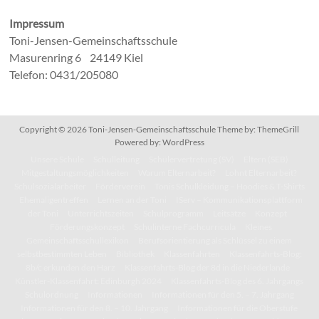
Impressum
Toni-Jensen-Gemeinschaftsschule
Masurenring 6 24149 Kiel
Telefon: 0431/205080
Copyright © 2026
Toni-Jensen-Gemeinschaftsschule
Theme by:
ThemeGrill
Powered by:
WordPress
Unsere Schule
Schulleitung
Schülervertretung (SV)
Eltern (SEB)
Mitgestaltungsmöglichkeiten
Warum Elternarbeit?
Lohnt Elternarbeit?
Schulsozialarbeiter
Förderverein
Tonis Schulkleidung – Hoodies & T-Shirts
Ehemaligentreffen
Lernen an der Toni
IServ – Kommunikationsplattform
der Toni
Unterrichtszeiten
Schulprogramm
Leitsätze
Konzept
Förderungskonzept
Schulinterne Fachcurricula
Kleines
Gemeinschaftsschullexikon
Berufsorientierung als Schlüssel zu einem
selbstbestimmten Leben
Bibliothek
Klassenfahrten
Klassenfahrts-Blog:
8b/c erkunden den Harz
Klassenfahrts-Blog der 8d in die Niederlande
Künstler-Klassenfahrt: Edinburgh 2024
Klassenfahrts-Blog des 6. Jahrgangs
Schulordnung
Informationen
Informationen für den 5. – 7. Jahrgang
Informationen für den 8. – 10. Jahrgang
Informationen für die Oberstufe