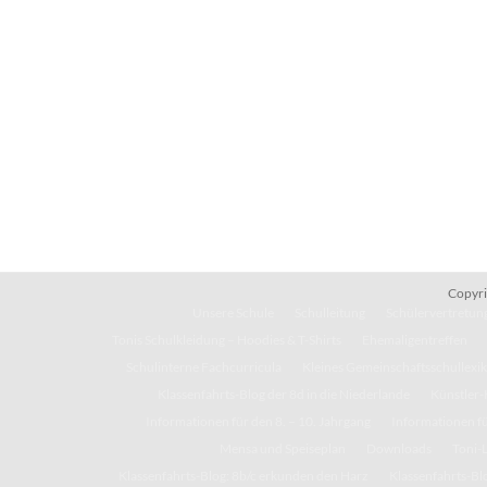
Copyri
Unsere Schule
Schulleitung
Schülervertretung
Tonis Schulkleidung – Hoodies & T-Shirts
Ehemaligentreffen
Schulinterne Fachcurricula
Kleines Gemeinschaftsschullexi
Klassenfahrts-Blog der 8d in die Niederlande
Künstler-
Informationen für den 8. – 10. Jahrgang
Informationen fü
Mensa und Speiseplan
Downloads
Toni-
Klassenfahrts-Blog: 8b/c erkunden den Harz
Klassenfahrts-Blo