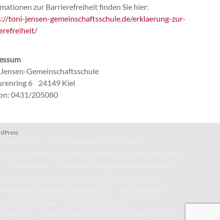
mationen zur Barrierefreiheit finden Sie hier:
s://toni-jensen-gemeinschaftsschule.de/erklaerung-zur-
erefreiheit/
essum
-Jensen-Gemeinschaftsschule
renring 6 24149 Kiel
fon: 0431/205080
dPress
t Elternarbeit?
Schulsozialarbeiter
Förderverein
n
Schulprogramm
Leitsätze
Konzept
Förderungskonzept
k
Klassenfahrten
Klassenfahrts-Blog: 8b/c erkunden den Harz
g
Informationen
Informationen für den 5. – 7. Jahrgang
Anmeldung für den neuen 5. Jahrgang 2026
Vertretungsplan
-Blog des 6. Jahrgangs
News aus der Mittelstufe
inburgh 2024
Kunstprofil: Wasserturm in neuen Farben
Kultoni