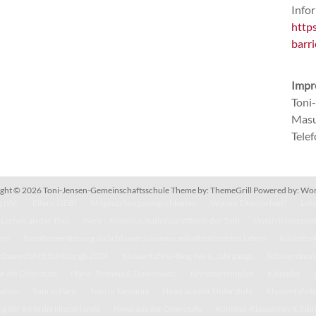
Infor
http
barri
Impr
Toni
Masu
Tele
ght © 2026
Toni-Jensen-Gemeinschaftsschule
Theme by:
ThemeGrill
Powered by:
Wor
 (SV)
Eltern (SEB)
Mitgestaltungsmöglichkeiten
Warum Elternarbeit?
Lohn
Lernen an der Toni
IServ – Kommunikationsplattform der Toni
Unterrichtszeite
kon
Berufsorientierung als Schlüssel zu einem selbstbestimmten Leben
Bibliothe
Klassenfahrt: Edinburgh 2024
Klassenfahrts-Blog des 6. Jahrgangs
Schulordnun
r die Oberstufe
Pläne, Termine & Downloads
Jahresterminplan
Kalender
Leben
Toni in Paris
Toni in Tansania
News aus der Unterstufe
Klassenfahrts
g der 8d in die Niederlande
News aus der Oberstufe
Künstler-Klassenfahrt: Ed