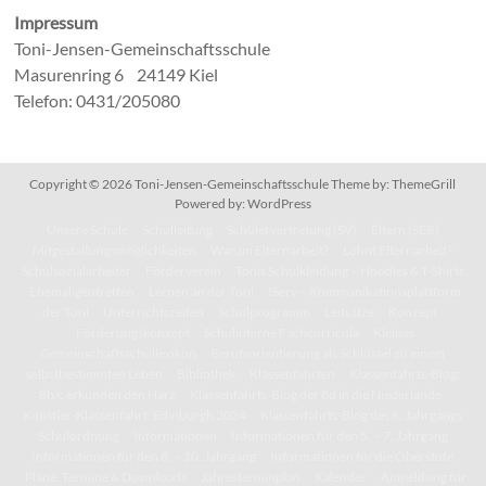
Impressum
Toni-Jensen-Gemeinschaftsschule
Masurenring 6 24149 Kiel
Telefon: 0431/205080
Copyright © 2026
Toni-Jensen-Gemeinschaftsschule
Theme by:
ThemeGrill
Powered by:
WordPress
Unsere Schule
Schulleitung
Schülervertretung (SV)
Eltern (SEB)
Mitgestaltungsmöglichkeiten
Warum Elternarbeit?
Lohnt Elternarbeit?
Schulsozialarbeiter
Förderverein
Tonis Schulkleidung – Hoodies & T-Shirts
Ehemaligentreffen
Lernen an der Toni
IServ – Kommunikationsplattform
der Toni
Unterrichtszeiten
Schulprogramm
Leitsätze
Konzept
Förderungskonzept
Schulinterne Fachcurricula
Kleines
Gemeinschaftsschullexikon
Berufsorientierung als Schlüssel zu einem
selbstbestimmten Leben
Bibliothek
Klassenfahrten
Klassenfahrts-Blog:
8b/c erkunden den Harz
Klassenfahrts-Blog der 8d in die Niederlande
Künstler-Klassenfahrt: Edinburgh 2024
Klassenfahrts-Blog des 6. Jahrgangs
Schulordnung
Informationen
Informationen für den 5. – 7. Jahrgang
Informationen für den 8. – 10. Jahrgang
Informationen für die Oberstufe
Pläne, Termine & Downloads
Jahresterminplan
Kalender
Anmeldung für