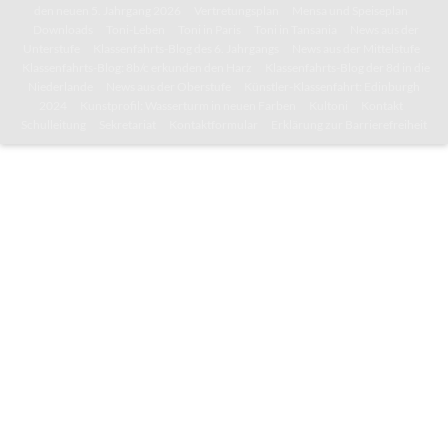
den neuen 5. Jahrgang 2026
Vertretungsplan
Mensa und Speiseplan
Downloads
Toni-Leben
Toni in Paris
Toni in Tansania
News aus der
Unterstufe
Klassenfahrts-Blog des 6. Jahrgangs
News aus der Mittelstufe
Klassenfahrts-Blog: 8b/c erkunden den Harz
Klassenfahrts-Blog der 8d in die
Niederlande
News aus der Oberstufe
Künstler-Klassenfahrt: Edinburgh
2024
Kunstprofil: Wasserturm in neuen Farben
Kultoni
Kontakt
Schulleitung
Sekretariat
Kontaktformular
Erklärung zur Barrierefreiheit