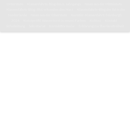
Unterstufe
Klassenfahrts-Blog des 6. Jahrgangs
News aus der Mittelstufe
Klassenfahrts-Blog: 8b/c erkunden den Harz
Klassenfahrts-Blog der 8d in die
Niederlande
News aus der Oberstufe
Künstler-Klassenfahrt: Edinburgh
2024
Kunstprofil: Wasserturm in neuen Farben
Kultoni
Kontakt
Schulleitung
Sekretariat
Kontaktformular
Erklärung zur Barrierefreiheit