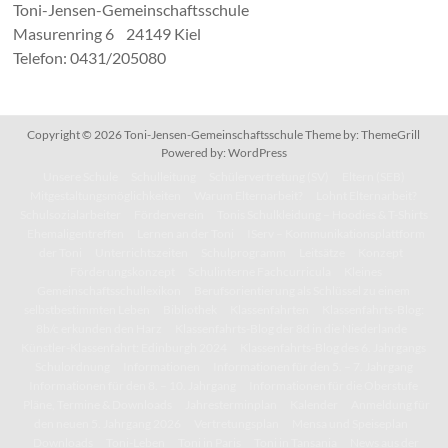
Toni-Jensen-Gemeinschaftsschule
Masurenring 6 24149 Kiel
Telefon: 0431/205080
Copyright © 2026
Toni-Jensen-Gemeinschaftsschule
Theme by:
ThemeGrill
Powered by:
WordPress
Unsere Schule
Schulleitung
Schülervertretung (SV)
Eltern (SEB)
Mitgestaltungsmöglichkeiten
Warum Elternarbeit?
Lohnt Elternarbeit?
Schulsozialarbeiter
Förderverein
Tonis Schulkleidung – Hoodies & T-Shirts
Ehemaligentreffen
Lernen an der Toni
IServ – Kommunikationsplattform
der Toni
Unterrichtszeiten
Schulprogramm
Leitsätze
Konzept
Förderungskonzept
Schulinterne Fachcurricula
Kleines
Gemeinschaftsschullexikon
Berufsorientierung als Schlüssel zu einem
selbstbestimmten Leben
Bibliothek
Klassenfahrten
Klassenfahrts-Blog:
8b/c erkunden den Harz
Klassenfahrts-Blog der 8d in die Niederlande
Künstler-Klassenfahrt: Edinburgh 2024
Klassenfahrts-Blog des 6. Jahrgangs
Schulordnung
Informationen
Informationen für den 5. – 7. Jahrgang
Informationen für den 8. – 10. Jahrgang
Informationen für die Oberstufe
Pläne, Termine & Downloads
Jahresterminplan
Kalender
Anmeldung für
den neuen 5. Jahrgang 2026
Vertretungsplan
Mensa und Speiseplan
Downloads
Toni-Leben
Toni in Paris
Toni in Tansania
News aus der