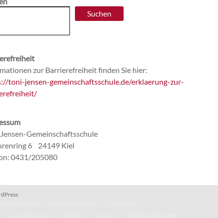
en
Suchen
erefreiheit
mationen zur Barrierefreiheit finden Sie hier:
s://toni-jensen-gemeinschaftsschule.de/erklaerung-zur-
erefreiheit/
essum
-Jensen-Gemeinschaftsschule
renring 6 24149 Kiel
fon: 0431/205080
dPress
t Elternarbeit?
Schulsozialarbeiter
Förderverein
n
Schulprogramm
Leitsätze
Konzept
Förderungskonzept