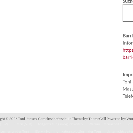
Such
Barri
Infor
http
barri
Impr
Toni
Masu
Tele
ght © 2026
Toni-Jensen-Gemeinschaftsschule
Theme by:
ThemeGrill
Powered by:
Wor
 (SV)
Eltern (SEB)
Mitgestaltungsmöglichkeiten
Warum Elternarbeit?
Lohn
Lernen an der Toni
IServ – Kommunikationsplattform der Toni
Unterrichtszeite