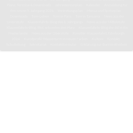
Pläne, Termine & Downloads
Jahresterminplan
Kalender
Anmeldung für
den neuen 5. Jahrgang 2026
Vertretungsplan
Mensa und Speiseplan
Downloads
Toni-Leben
Toni in Paris
Toni in Tansania
News aus der
Unterstufe
Klassenfahrts-Blog des 6. Jahrgangs
News aus der Mittelstufe
Klassenfahrts-Blog: 8b/c erkunden den Harz
Klassenfahrts-Blog der 8d in die
Niederlande
News aus der Oberstufe
Künstler-Klassenfahrt: Edinburgh
2024
Kunstprofil: Wasserturm in neuen Farben
Kultoni
Kontakt
Schulleitung
Sekretariat
Kontaktformular
Erklärung zur Barrierefreiheit