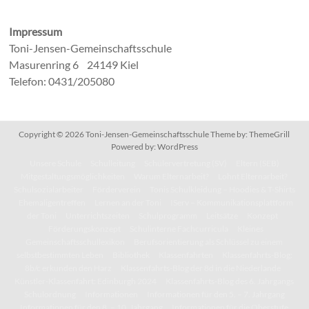
Impressum
Toni-Jensen-Gemeinschaftsschule
Masurenring 6 24149 Kiel
Telefon: 0431/205080
Copyright © 2026
Toni-Jensen-Gemeinschaftsschule
Theme by:
ThemeGrill
Powered by:
WordPress
Unsere Schule
Schulleitung
Schülervertretung (SV)
Eltern (SEB)
Mitgestaltungsmöglichkeiten
Warum Elternarbeit?
Lohnt Elternarbeit?
Schulsozialarbeiter
Förderverein
Tonis Schulkleidung – Hoodies & T-Shirts
Ehemaligentreffen
Lernen an der Toni
IServ – Kommunikationsplattform
der Toni
Unterrichtszeiten
Schulprogramm
Leitsätze
Konzept
Förderungskonzept
Schulinterne Fachcurricula
Kleines
Gemeinschaftsschullexikon
Berufsorientierung als Schlüssel zu einem
selbstbestimmten Leben
Bibliothek
Klassenfahrten
Klassenfahrts-Blog:
8b/c erkunden den Harz
Klassenfahrts-Blog der 8d in die Niederlande
Künstler-Klassenfahrt: Edinburgh 2024
Klassenfahrts-Blog des 6. Jahrgangs
Schulordnung
Informationen
Informationen für den 5. – 7. Jahrgang
Informationen für den 8. – 10. Jahrgang
Informationen für die Oberstufe