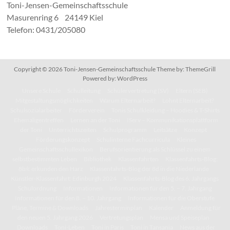
Toni-Jensen-Gemeinschaftsschule
Masurenring 6 24149 Kiel
Telefon: 0431/205080
Copyright © 2026
Toni-Jensen-Gemeinschaftsschule
Theme by:
ThemeGrill
Powered by:
WordPress
Unsere Schule
Schulleitung
Schülervertretung (SV)
Eltern (SEB)
Mitgestaltungsmöglichkeiten
Warum Elternarbeit?
Lohnt Elternarbeit?
Schulsozialarbeiter
Förderverein
Tonis Schulkleidung – Hoodies & T-Shirts
Ehemaligentreffen
Lernen an der Toni
IServ – Kommunikationsplattform
der Toni
Unterrichtszeiten
Schulprogramm
Leitsätze
Konzept
Förderungskonzept
Schulinterne Fachcurricula
Kleines
Gemeinschaftsschullexikon
Berufsorientierung als Schlüssel zu einem
selbstbestimmten Leben
Bibliothek
Klassenfahrten
Klassenfahrts-Blog:
8b/c erkunden den Harz
Klassenfahrts-Blog der 8d in die Niederlande
Künstler-Klassenfahrt: Edinburgh 2024
Klassenfahrts-Blog des 6. Jahrgangs
Schulordnung
Informationen
Informationen für den 5. – 7. Jahrgang
Informationen für den 8. – 10. Jahrgang
Informationen für die Oberstufe
Pläne, Termine & Downloads
Jahresterminplan
Kalender
Anmeldung für
den neuen 5. Jahrgang 2026
Vertretungsplan
Mensa und Speiseplan
Downloads
Toni-Leben
Toni in Paris
Toni in Tansania
News aus der