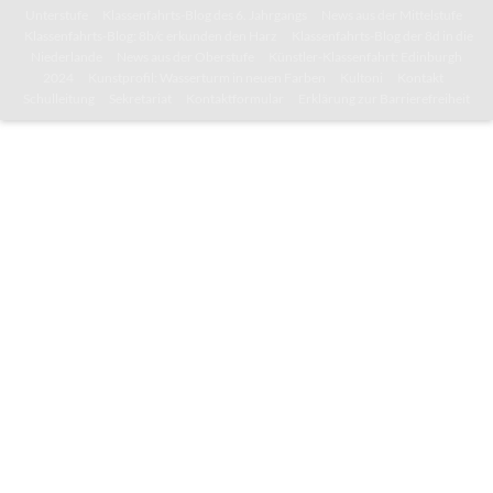
Unterstufe
Klassenfahrts-Blog des 6. Jahrgangs
News aus der Mittelstufe
Klassenfahrts-Blog: 8b/c erkunden den Harz
Klassenfahrts-Blog der 8d in die
Niederlande
News aus der Oberstufe
Künstler-Klassenfahrt: Edinburgh
2024
Kunstprofil: Wasserturm in neuen Farben
Kultoni
Kontakt
Schulleitung
Sekretariat
Kontaktformular
Erklärung zur Barrierefreiheit