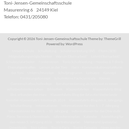
Toni-Jensen-Gemeinschaftsschule
Masurenring 6 24149 Kiel
Telefon: 0431/205080
Copyright © 2026
Toni-Jensen-Gemeinschaftsschule
Theme by:
ThemeGrill
Powered by:
WordPress
Unsere Schule
Schulleitung
Schülervertretung (SV)
Eltern (SEB)
Mitgestaltungsmöglichkeiten
Warum Elternarbeit?
Lohnt Elternarbeit?
Schulsozialarbeiter
Förderverein
Tonis Schulkleidung – Hoodies & T-Shirts
Ehemaligentreffen
Lernen an der Toni
IServ – Kommunikationsplattform
der Toni
Unterrichtszeiten
Schulprogramm
Leitsätze
Konzept
Förderungskonzept
Schulinterne Fachcurricula
Kleines
Gemeinschaftsschullexikon
Berufsorientierung als Schlüssel zu einem
selbstbestimmten Leben
Bibliothek
Klassenfahrten
Klassenfahrts-Blog:
8b/c erkunden den Harz
Klassenfahrts-Blog der 8d in die Niederlande
Künstler-Klassenfahrt: Edinburgh 2024
Klassenfahrts-Blog des 6. Jahrgangs
Schulordnung
Informationen
Informationen für den 5. – 7. Jahrgang
Informationen für den 8. – 10. Jahrgang
Informationen für die Oberstufe
Pläne, Termine & Downloads
Jahresterminplan
Kalender
Anmeldung für
den neuen 5. Jahrgang 2026
Vertretungsplan
Mensa und Speiseplan
Downloads
Toni-Leben
Toni in Paris
Toni in Tansania
News aus der