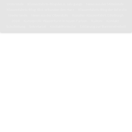
Unterstufe
Klassenfahrts-Blog des 6. Jahrgangs
News aus der Mittelstufe
Klassenfahrts-Blog: 8b/c erkunden den Harz
Klassenfahrts-Blog der 8d in die
Niederlande
News aus der Oberstufe
Künstler-Klassenfahrt: Edinburgh
2024
Kunstprofil: Wasserturm in neuen Farben
Kultoni
Kontakt
Schulleitung
Sekretariat
Kontaktformular
Erklärung zur Barrierefreiheit