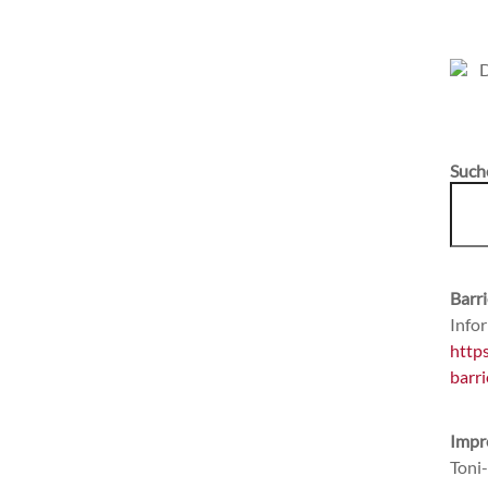
Such
Barri
Infor
http
barri
Impr
Toni