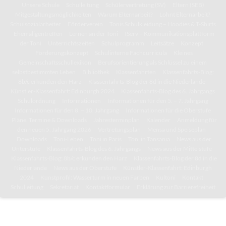
Unsere Schule
Schulleitung
Schülervertretung (SV)
Eltern (SEB)
Mitgestaltungsmöglichkeiten
Warum Elternarbeit?
Lohnt Elternarbeit?
Schulsozialarbeiter
Förderverein
Tonis Schulkleidung – Hoodies & T-Shirts
Ehemaligentreffen
Lernen an der Toni
IServ – Kommunikationsplattform
der Toni
Unterrichtszeiten
Schulprogramm
Leitsätze
Konzept
Förderungskonzept
Schulinterne Fachcurricula
Kleines
Gemeinschaftsschullexikon
Berufsorientierung als Schlüssel zu einem
selbstbestimmten Leben
Bibliothek
Klassenfahrten
Klassenfahrts-Blog:
8b/c erkunden den Harz
Klassenfahrts-Blog der 8d in die Niederlande
Künstler-Klassenfahrt: Edinburgh 2024
Klassenfahrts-Blog des 6. Jahrgangs
Schulordnung
Informationen
Informationen für den 5. – 7. Jahrgang
Informationen für den 8. – 10. Jahrgang
Informationen für die Oberstufe
Pläne, Termine & Downloads
Jahresterminplan
Kalender
Anmeldung für
den neuen 5. Jahrgang 2026
Vertretungsplan
Mensa und Speiseplan
Downloads
Toni-Leben
Toni in Paris
Toni in Tansania
News aus der
Unterstufe
Klassenfahrts-Blog des 6. Jahrgangs
News aus der Mittelstufe
Klassenfahrts-Blog: 8b/c erkunden den Harz
Klassenfahrts-Blog der 8d in die
Niederlande
News aus der Oberstufe
Künstler-Klassenfahrt: Edinburgh
2024
Kunstprofil: Wasserturm in neuen Farben
Kultoni
Kontakt
Schulleitung
Sekretariat
Kontaktformular
Erklärung zur Barrierefreiheit