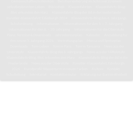
Gemeinschaftsschullexikon
Berufsorientierung als Schlüssel zu einem
selbstbestimmten Leben
Bibliothek
Klassenfahrten
Klassenfahrts-Blog:
8b/c erkunden den Harz
Klassenfahrts-Blog der 8d in die Niederlande
Künstler-Klassenfahrt: Edinburgh 2024
Klassenfahrts-Blog des 6. Jahrgangs
Schulordnung
Informationen
Informationen für den 5. – 7. Jahrgang
Informationen für den 8. – 10. Jahrgang
Informationen für die Oberstufe
Pläne, Termine & Downloads
Jahresterminplan
Kalender
Anmeldung für
den neuen 5. Jahrgang 2026
Vertretungsplan
Mensa und Speiseplan
Downloads
Toni-Leben
Toni in Paris
Toni in Tansania
News aus der
Unterstufe
Klassenfahrts-Blog des 6. Jahrgangs
News aus der Mittelstufe
Klassenfahrts-Blog: 8b/c erkunden den Harz
Klassenfahrts-Blog der 8d in die
Niederlande
News aus der Oberstufe
Künstler-Klassenfahrt: Edinburgh
2024
Kunstprofil: Wasserturm in neuen Farben
Kultoni
Kontakt
Schulleitung
Sekretariat
Kontaktformular
Erklärung zur Barrierefreiheit