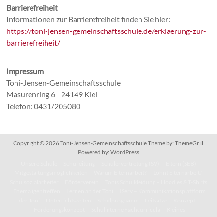
Barrierefreiheit
Informationen zur Barrierefreiheit finden Sie hier:
https://toni-jensen-gemeinschaftsschule.de/erklaerung-zur-
barrierefreiheit/
Impressum
Toni-Jensen-Gemeinschaftsschule
Masurenring 6 24149 Kiel
Telefon: 0431/205080
Copyright © 2026
Toni-Jensen-Gemeinschaftsschule
Theme by:
ThemeGrill
Powered by:
WordPress
Unsere Schule
Schulleitung
Schülervertretung (SV)
Eltern (SEB)
Mitgestaltungsmöglichkeiten
Warum Elternarbeit?
Lohnt Elternarbeit?
Schulsozialarbeiter
Förderverein
Tonis Schulkleidung – Hoodies & T-Shirts
Ehemaligentreffen
Lernen an der Toni
IServ – Kommunikationsplattform
der Toni
Unterrichtszeiten
Schulprogramm
Leitsätze
Konzept
Förderungskonzept
Schulinterne Fachcurricula
Kleines