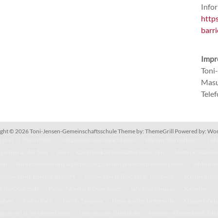
Infor
http
barri
Impr
Toni
Masu
Tele
ght © 2026
Toni-Jensen-Gemeinschaftsschule
Theme by:
ThemeGrill
Powered by:
Wor
 (SV)
Eltern (SEB)
Mitgestaltungsmöglichkeiten
Warum Elternarbeit?
Lohn
Lernen an der Toni
IServ – Kommunikationsplattform der Toni
Unterrichtszeite
kon
Berufsorientierung als Schlüssel zu einem selbstbestimmten Leben
Bibliothe
Klassenfahrt: Edinburgh 2024
Klassenfahrts-Blog des 6. Jahrgangs
Schulordnun
r die Oberstufe
Pläne, Termine & Downloads
Jahresterminplan
Kalender
Leben
Toni in Paris
Toni in Tansania
News aus der Unterstufe
Klassenfahrts
g der 8d in die Niederlande
News aus der Oberstufe
Künstler-Klassenfahrt: Ed