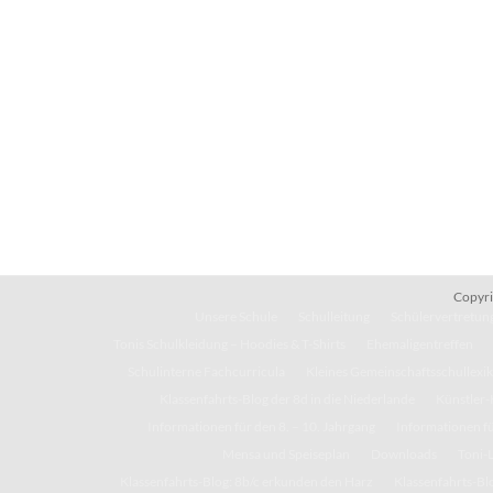
Copyri
Unsere Schule
Schulleitung
Schülervertretung
Tonis Schulkleidung – Hoodies & T-Shirts
Ehemaligentreffen
Schulinterne Fachcurricula
Kleines Gemeinschaftsschullexi
Klassenfahrts-Blog der 8d in die Niederlande
Künstler-
Informationen für den 8. – 10. Jahrgang
Informationen fü
Mensa und Speiseplan
Downloads
Toni-
Klassenfahrts-Blog: 8b/c erkunden den Harz
Klassenfahrts-Blo