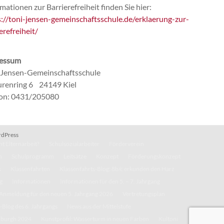
mationen zur Barrierefreiheit finden Sie hier:
s://toni-jensen-gemeinschaftsschule.de/erklaerung-zur-
erefreiheit/
essum
-Jensen-Gemeinschaftsschule
renring 6 24149 Kiel
fon: 0431/205080
dPress
t Elternarbeit?
Schulsozialarbeiter
Förderverein
n
Schulprogramm
Leitsätze
Konzept
Förderungskonzept
k
Klassenfahrten
Klassenfahrts-Blog: 8b/c erkunden den Harz
g
Informationen
Informationen für den 5. – 7. Jahrgang
Anmeldung für den neuen 5. Jahrgang 2026
Vertretungsplan
-Blog des 6. Jahrgangs
News aus der Mittelstufe
inburgh 2024
Kunstprofil: Wasserturm in neuen Farben
Kultoni