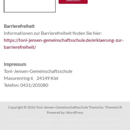
Barrierefreiheit
Informationen zur Barrierefreiheit finden Sie hier:
https://toni-jensen-gemeinschaftsschule.de/erklaerung-zur-
barrierefreiheit/
Impressum
Toni-Jensen-Gemeinschaftsschule
Masurenring 6 24149 Kiel
Telefon: 0431/205080
Copyright © 2026
Toni-Jensen-Gemeinschaftsschule
Theme by:
ThemeGrill
Powered by:
WordPress
Unsere Schule
Schulleitung
Schülervertretung (SV)
Eltern (SEB)
Mitgestaltungsmöglichkeiten
Warum Elternarbeit?
Lohnt Elternarbeit?