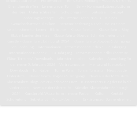
Schulsozialarbeiter
Förderverein
Tonis Schulkleidung – Hoodies & T-Shirts
Ehemaligentreffen
Lernen an der Toni
IServ – Kommunikationsplattform
der Toni
Unterrichtszeiten
Schulprogramm
Leitsätze
Konzept
Förderungskonzept
Schulinterne Fachcurricula
Kleines
Gemeinschaftsschullexikon
Berufsorientierung als Schlüssel zu einem
selbstbestimmten Leben
Bibliothek
Klassenfahrten
Klassenfahrts-Blog:
8b/c erkunden den Harz
Klassenfahrts-Blog der 8d in die Niederlande
Künstler-Klassenfahrt: Edinburgh 2024
Klassenfahrts-Blog des 6. Jahrgangs
Schulordnung
Informationen
Informationen für den 5. – 7. Jahrgang
Informationen für den 8. – 10. Jahrgang
Informationen für die Oberstufe
Pläne, Termine & Downloads
Jahresterminplan
Kalender
Anmeldung für
den neuen 5. Jahrgang 2026
Vertretungsplan
Mensa und Speiseplan
Downloads
Toni-Leben
Toni in Paris
Toni in Tansania
News aus der
Unterstufe
Klassenfahrts-Blog des 6. Jahrgangs
News aus der Mittelstufe
Klassenfahrts-Blog: 8b/c erkunden den Harz
Klassenfahrts-Blog der 8d in die
Niederlande
News aus der Oberstufe
Künstler-Klassenfahrt: Edinburgh
2024
Kunstprofil: Wasserturm in neuen Farben
Kultoni
Kontakt
Schulleitung
Sekretariat
Kontaktformular
Erklärung zur Barrierefreiheit