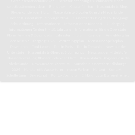
Gemeinschaftsschullexikon
Berufsorientierung als Schlüssel zu einem
selbstbestimmten Leben
Bibliothek
Klassenfahrten
Klassenfahrts-Blog:
8b/c erkunden den Harz
Klassenfahrts-Blog der 8d in die Niederlande
Künstler-Klassenfahrt: Edinburgh 2024
Klassenfahrts-Blog des 6. Jahrgangs
Schulordnung
Informationen
Informationen für den 5. – 7. Jahrgang
Informationen für den 8. – 10. Jahrgang
Informationen für die Oberstufe
Pläne, Termine & Downloads
Jahresterminplan
Kalender
Anmeldung für
den neuen 5. Jahrgang 2026
Vertretungsplan
Mensa und Speiseplan
Downloads
Toni-Leben
Toni in Paris
Toni in Tansania
News aus der
Unterstufe
Klassenfahrts-Blog des 6. Jahrgangs
News aus der Mittelstufe
Klassenfahrts-Blog: 8b/c erkunden den Harz
Klassenfahrts-Blog der 8d in die
Niederlande
News aus der Oberstufe
Künstler-Klassenfahrt: Edinburgh
2024
Kunstprofil: Wasserturm in neuen Farben
Kultoni
Kontakt
Schulleitung
Sekretariat
Kontaktformular
Erklärung zur Barrierefreiheit