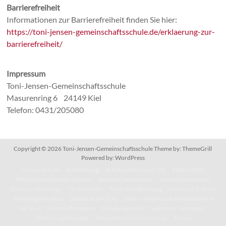
Barrierefreiheit
Informationen zur Barrierefreiheit finden Sie hier:
https://toni-jensen-gemeinschaftsschule.de/erklaerung-zur-
barrierefreiheit/
Impressum
Toni-Jensen-Gemeinschaftsschule
Masurenring 6 24149 Kiel
Telefon: 0431/205080
Copyright © 2026
Toni-Jensen-Gemeinschaftsschule
Theme by:
ThemeGrill
Powered by:
WordPress
Unsere Schule
Schulleitung
Schülervertretung (SV)
Eltern (SEB)
Mitgestaltungsmöglichkeiten
Warum Elternarbeit?
Lohnt Elternarbeit?
Schulsozialarbeiter
Förderverein
Tonis Schulkleidung – Hoodies & T-Shirts
Ehemaligentreffen
Lernen an der Toni
IServ – Kommunikationsplattform
der Toni
Unterrichtszeiten
Schulprogramm
Leitsätze
Konzept
Förderungskonzept
Schulinterne Fachcurricula
Kleines