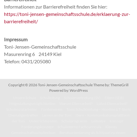
Informationen zur Barrierefreiheit finden Sie hier:
https://toni-jensen-gemeinschaftsschule.de/erklaerung-zur-
barrierefreiheit/
Impressum
Toni-Jensen-Gemeinschaftsschule
Masurenring 6 24149 Kiel
Telefon: 0431/205080
Copyright © 2026
Toni-Jensen-Gemeinschaftsschule
Theme by:
ThemeGrill
Powered by:
WordPress
Unsere Schule
Schulleitung
Schülervertretung (SV)
Eltern (SEB)
Mitgestaltungsmöglichkeiten
Warum Elternarbeit?
Lohnt Elternarbeit?
Schulsozialarbeiter
Förderverein
Tonis Schulkleidung – Hoodies & T-Shirts
Ehemaligentreffen
Lernen an der Toni
IServ – Kommunikationsplattform
der Toni
Unterrichtszeiten
Schulprogramm
Leitsätze
Konzept
Förderungskonzept
Schulinterne Fachcurricula
Kleines
Gemeinschaftsschullexikon
Berufsorientierung als Schlüssel zu einem