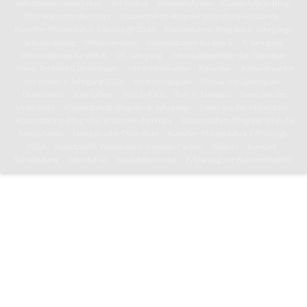
selbstbestimmten Leben
Bibliothek
Klassenfahrten
Klassenfahrts-Blog:
8b/c erkunden den Harz
Klassenfahrts-Blog der 8d in die Niederlande
Künstler-Klassenfahrt: Edinburgh 2024
Klassenfahrts-Blog des 6. Jahrgangs
Schulordnung
Informationen
Informationen für den 5. – 7. Jahrgang
Informationen für den 8. – 10. Jahrgang
Informationen für die Oberstufe
Pläne, Termine & Downloads
Jahresterminplan
Kalender
Anmeldung für
den neuen 5. Jahrgang 2026
Vertretungsplan
Mensa und Speiseplan
Downloads
Toni-Leben
Toni in Paris
Toni in Tansania
News aus der
Unterstufe
Klassenfahrts-Blog des 6. Jahrgangs
News aus der Mittelstufe
Klassenfahrts-Blog: 8b/c erkunden den Harz
Klassenfahrts-Blog der 8d in die
Niederlande
News aus der Oberstufe
Künstler-Klassenfahrt: Edinburgh
2024
Kunstprofil: Wasserturm in neuen Farben
Kultoni
Kontakt
Schulleitung
Sekretariat
Kontaktformular
Erklärung zur Barrierefreiheit