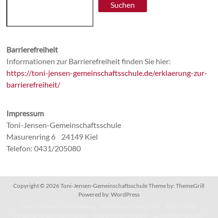
Suchen
Barrierefreiheit
Informationen zur Barrierefreiheit finden Sie hier:
https://toni-jensen-gemeinschaftsschule.de/erklaerung-zur-
barrierefreiheit/
Impressum
Toni-Jensen-Gemeinschaftsschule
Masurenring 6 24149 Kiel
Telefon: 0431/205080
Copyright © 2026
Toni-Jensen-Gemeinschaftsschule
Theme by:
ThemeGrill
Powered by:
WordPress
Unsere Schule
Schulleitung
Schülervertretung (SV)
Eltern (SEB)
Mitgestaltungsmöglichkeiten
Warum Elternarbeit?
Lohnt Elternarbeit?