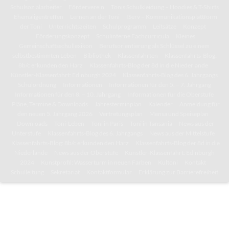
Schulsozialarbeiter
Förderverein
Tonis Schulkleidung – Hoodies & T-Shirts
Ehemaligentreffen
Lernen an der Toni
IServ – Kommunikationsplattform
der Toni
Unterrichtszeiten
Schulprogramm
Leitsätze
Konzept
Förderungskonzept
Schulinterne Fachcurricula
Kleines
Gemeinschaftsschullexikon
Berufsorientierung als Schlüssel zu einem
selbstbestimmten Leben
Bibliothek
Klassenfahrten
Klassenfahrts-Blog:
8b/c erkunden den Harz
Klassenfahrts-Blog der 8d in die Niederlande
Künstler-Klassenfahrt: Edinburgh 2024
Klassenfahrts-Blog des 6. Jahrgangs
Schulordnung
Informationen
Informationen für den 5. – 7. Jahrgang
Informationen für den 8. – 10. Jahrgang
Informationen für die Oberstufe
Pläne, Termine & Downloads
Jahresterminplan
Kalender
Anmeldung für
den neuen 5. Jahrgang 2026
Vertretungsplan
Mensa und Speiseplan
Downloads
Toni-Leben
Toni in Paris
Toni in Tansania
News aus der
Unterstufe
Klassenfahrts-Blog des 6. Jahrgangs
News aus der Mittelstufe
Klassenfahrts-Blog: 8b/c erkunden den Harz
Klassenfahrts-Blog der 8d in die
Niederlande
News aus der Oberstufe
Künstler-Klassenfahrt: Edinburgh
2024
Kunstprofil: Wasserturm in neuen Farben
Kultoni
Kontakt
Schulleitung
Sekretariat
Kontaktformular
Erklärung zur Barrierefreiheit