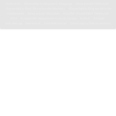
Unterstufe
Klassenfahrts-Blog des 6. Jahrgangs
News aus der Mittelstufe
Klassenfahrts-Blog: 8b/c erkunden den Harz
Klassenfahrts-Blog der 8d in die
Niederlande
News aus der Oberstufe
Künstler-Klassenfahrt: Edinburgh
2024
Kunstprofil: Wasserturm in neuen Farben
Kultoni
Kontakt
Schulleitung
Sekretariat
Kontaktformular
Erklärung zur Barrierefreiheit