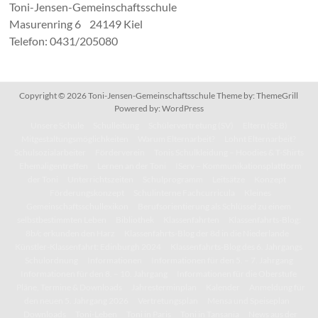
Toni-Jensen-Gemeinschaftsschule
Masurenring 6 24149 Kiel
Telefon: 0431/205080
Copyright © 2026
Toni-Jensen-Gemeinschaftsschule
Theme by:
ThemeGrill
Powered by:
WordPress
Unsere Schule
Schulleitung
Schülervertretung (SV)
Eltern (SEB)
Mitgestaltungsmöglichkeiten
Warum Elternarbeit?
Lohnt Elternarbeit?
Schulsozialarbeiter
Förderverein
Tonis Schulkleidung – Hoodies & T-Shirts
Ehemaligentreffen
Lernen an der Toni
IServ – Kommunikationsplattform
der Toni
Unterrichtszeiten
Schulprogramm
Leitsätze
Konzept
Förderungskonzept
Schulinterne Fachcurricula
Kleines
Gemeinschaftsschullexikon
Berufsorientierung als Schlüssel zu einem
selbstbestimmten Leben
Bibliothek
Klassenfahrten
Klassenfahrts-Blog:
8b/c erkunden den Harz
Klassenfahrts-Blog der 8d in die Niederlande
Künstler-Klassenfahrt: Edinburgh 2024
Klassenfahrts-Blog des 6. Jahrgangs
Schulordnung
Informationen
Informationen für den 5. – 7. Jahrgang
Informationen für den 8. – 10. Jahrgang
Informationen für die Oberstufe
Pläne, Termine & Downloads
Jahresterminplan
Kalender
Anmeldung für
den neuen 5. Jahrgang 2026
Vertretungsplan
Mensa und Speiseplan
Downloads
Toni-Leben
Toni in Paris
Toni in Tansania
News aus der