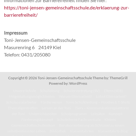
Informationen zur Barrierefreiheit finden Sie hier:
https://toni-jensen-gemeinschaftsschule.de/erklaerung-zur-
barrierefreiheit/
Impressum
Toni-Jensen-Gemeinschaftsschule
Masurenring 6 24149 Kiel
Telefon: 0431/205080
Copyright © 2026
Toni-Jensen-Gemeinschaftsschule
Theme by:
ThemeGrill
Powered by:
WordPress
Unsere Schule
Schulleitung
Schülervertretung (SV)
Eltern (SEB)
Mitgestaltungsmöglichkeiten
Warum Elternarbeit?
Lohnt Elternarbeit?
Schulsozialarbeiter
Förderverein
Tonis Schulkleidung – Hoodies & T-Shirts
Ehemaligentreffen
Lernen an der Toni
IServ – Kommunikationsplattform
der Toni
Unterrichtszeiten
Schulprogramm
Leitsätze
Konzept
Förderungskonzept
Schulinterne Fachcurricula
Kleines
Gemeinschaftsschullexikon
Berufsorientierung als Schlüssel zu einem
selbstbestimmten Leben
Bibliothek
Klassenfahrten
Klassenfahrts-Blog: