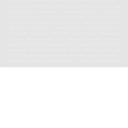
8b/c erkunden den Harz
Klassenfahrts-Blog der 8d in die Niederlande
Künstler-Klassenfahrt: Edinburgh 2024
Klassenfahrts-Blog des 6. Jahrgangs
Schulordnung
Informationen
Informationen für den 5. – 7. Jahrgang
Informationen für den 8. – 10. Jahrgang
Informationen für die Oberstufe
Pläne, Termine & Downloads
Jahresterminplan
Kalender
Anmeldung für
den neuen 5. Jahrgang 2026
Vertretungsplan
Mensa und Speiseplan
Downloads
Toni-Leben
Toni in Paris
Toni in Tansania
News aus der
Unterstufe
Klassenfahrts-Blog des 6. Jahrgangs
News aus der Mittelstufe
Klassenfahrts-Blog: 8b/c erkunden den Harz
Klassenfahrts-Blog der 8d in die
Niederlande
News aus der Oberstufe
Künstler-Klassenfahrt: Edinburgh
2024
Kunstprofil: Wasserturm in neuen Farben
Kultoni
Kontakt
Schulleitung
Sekretariat
Kontaktformular
Erklärung zur Barrierefreiheit