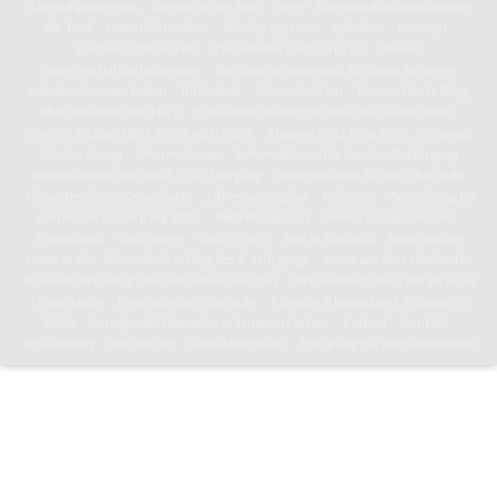
Ehemaligentreffen
Lernen an der Toni
IServ – Kommunikationsplattform
der Toni
Unterrichtszeiten
Schulprogramm
Leitsätze
Konzept
Förderungskonzept
Schulinterne Fachcurricula
Kleines
Gemeinschaftsschullexikon
Berufsorientierung als Schlüssel zu einem
selbstbestimmten Leben
Bibliothek
Klassenfahrten
Klassenfahrts-Blog:
8b/c erkunden den Harz
Klassenfahrts-Blog der 8d in die Niederlande
Künstler-Klassenfahrt: Edinburgh 2024
Klassenfahrts-Blog des 6. Jahrgangs
Schulordnung
Informationen
Informationen für den 5. – 7. Jahrgang
Informationen für den 8. – 10. Jahrgang
Informationen für die Oberstufe
Pläne, Termine & Downloads
Jahresterminplan
Kalender
Anmeldung für
den neuen 5. Jahrgang 2026
Vertretungsplan
Mensa und Speiseplan
Downloads
Toni-Leben
Toni in Paris
Toni in Tansania
News aus der
Unterstufe
Klassenfahrts-Blog des 6. Jahrgangs
News aus der Mittelstufe
Klassenfahrts-Blog: 8b/c erkunden den Harz
Klassenfahrts-Blog der 8d in die
Niederlande
News aus der Oberstufe
Künstler-Klassenfahrt: Edinburgh
2024
Kunstprofil: Wasserturm in neuen Farben
Kultoni
Kontakt
Schulleitung
Sekretariat
Kontaktformular
Erklärung zur Barrierefreiheit