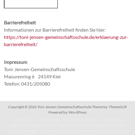
Barrierefreiheit
Informationen zur Barrierefreiheit finden Sie hier:
https://toni-jensen-gemeinschaftsschule.de/erklaerung-zur-
barrierefreiheit/
Impressum
Toni-Jensen-Gemeinschaftsschule
Masurenring 6 24149 Kiel
Telefon: 0431/205080
Copyright © 2026
Toni-Jensen-Gemeinschaftsschule
Theme by:
ThemeGrill
Powered by:
WordPress
Unsere Schule
Schulleitung
Schülervertretung (SV)
Eltern (SEB)
Mitgestaltungsmöglichkeiten
Warum Elternarbeit?
Lohnt Elternarbeit?
Schulsozialarbeiter
Förderverein
Tonis Schulkleidung – Hoodies & T-Shirts