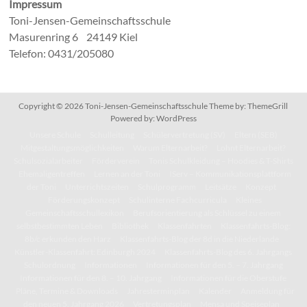
Impressum
Toni-Jensen-Gemeinschaftsschule
Masurenring 6 24149 Kiel
Telefon: 0431/205080
Copyright © 2026
Toni-Jensen-Gemeinschaftsschule
Theme by:
ThemeGrill
Powered by:
WordPress
Unsere Schule
Schulleitung
Schülervertretung (SV)
Eltern (SEB)
Mitgestaltungsmöglichkeiten
Warum Elternarbeit?
Lohnt Elternarbeit?
Schulsozialarbeiter
Förderverein
Tonis Schulkleidung – Hoodies & T-Shirts
Ehemaligentreffen
Lernen an der Toni
IServ – Kommunikationsplattform
der Toni
Unterrichtszeiten
Schulprogramm
Leitsätze
Konzept
Förderungskonzept
Schulinterne Fachcurricula
Kleines
Gemeinschaftsschullexikon
Berufsorientierung als Schlüssel zu einem
selbstbestimmten Leben
Bibliothek
Klassenfahrten
Klassenfahrts-Blog:
8b/c erkunden den Harz
Klassenfahrts-Blog der 8d in die Niederlande
Künstler-Klassenfahrt: Edinburgh 2024
Klassenfahrts-Blog des 6. Jahrgangs
Schulordnung
Informationen
Informationen für den 5. – 7. Jahrgang
Informationen für den 8. – 10. Jahrgang
Informationen für die Oberstufe
Pläne, Termine & Downloads
Jahresterminplan
Kalender
Anmeldung für
den neuen 5. Jahrgang 2026
Vertretungsplan
Mensa und Speiseplan