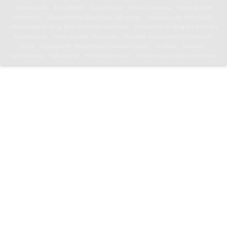
Downloads
Toni-Leben
Toni in Paris
Toni in Tansania
News aus der
Unterstufe
Klassenfahrts-Blog des 6. Jahrgangs
News aus der Mittelstufe
Klassenfahrts-Blog: 8b/c erkunden den Harz
Klassenfahrts-Blog der 8d in die
Niederlande
News aus der Oberstufe
Künstler-Klassenfahrt: Edinburgh
2024
Kunstprofil: Wasserturm in neuen Farben
Kultoni
Kontakt
Schulleitung
Sekretariat
Kontaktformular
Erklärung zur Barrierefreiheit