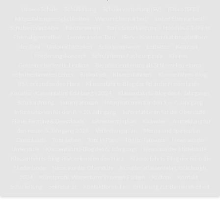
Unsere Schule
Schulleitung
Schülervertretung (SV)
Eltern (SEB)
Mitgestaltungsmöglichkeiten
Warum Elternarbeit?
Lohnt Elternarbeit?
Schulsozialarbeiter
Förderverein
Tonis Schulkleidung – Hoodies & T-Shirts
Ehemaligentreffen
Lernen an der Toni
IServ – Kommunikationsplattform
der Toni
Unterrichtszeiten
Schulprogramm
Leitsätze
Konzept
Förderungskonzept
Schulinterne Fachcurricula
Kleines
Gemeinschaftsschullexikon
Berufsorientierung als Schlüssel zu einem
selbstbestimmten Leben
Bibliothek
Klassenfahrten
Klassenfahrts-Blog:
8b/c erkunden den Harz
Klassenfahrts-Blog der 8d in die Niederlande
Künstler-Klassenfahrt: Edinburgh 2024
Klassenfahrts-Blog des 6. Jahrgangs
Schulordnung
Informationen
Informationen für den 5. – 7. Jahrgang
Informationen für den 8. – 10. Jahrgang
Informationen für die Oberstufe
Pläne, Termine & Downloads
Jahresterminplan
Kalender
Anmeldung für
den neuen 5. Jahrgang 2026
Vertretungsplan
Mensa und Speiseplan
Downloads
Toni-Leben
Toni in Paris
Toni in Tansania
News aus der
Unterstufe
Klassenfahrts-Blog des 6. Jahrgangs
News aus der Mittelstufe
Klassenfahrts-Blog: 8b/c erkunden den Harz
Klassenfahrts-Blog der 8d in die
Niederlande
News aus der Oberstufe
Künstler-Klassenfahrt: Edinburgh
2024
Kunstprofil: Wasserturm in neuen Farben
Kultoni
Kontakt
Schulleitung
Sekretariat
Kontaktformular
Erklärung zur Barrierefreiheit