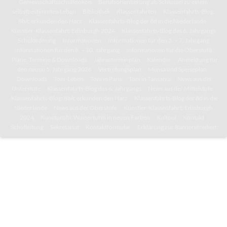
Gemeinschaftsschullexikon
Berufsorientierung als Schlüssel zu einem
selbstbestimmten Leben
Bibliothek
Klassenfahrten
Klassenfahrts-Blog:
8b/c erkunden den Harz
Klassenfahrts-Blog der 8d in die Niederlande
Künstler-Klassenfahrt: Edinburgh 2024
Klassenfahrts-Blog des 6. Jahrgangs
Schulordnung
Informationen
Informationen für den 5. – 7. Jahrgang
Informationen für den 8. – 10. Jahrgang
Informationen für die Oberstufe
Pläne, Termine & Downloads
Jahresterminplan
Kalender
Anmeldung für
den neuen 5. Jahrgang 2026
Vertretungsplan
Mensa und Speiseplan
Downloads
Toni-Leben
Toni in Paris
Toni in Tansania
News aus der
Unterstufe
Klassenfahrts-Blog des 6. Jahrgangs
News aus der Mittelstufe
Klassenfahrts-Blog: 8b/c erkunden den Harz
Klassenfahrts-Blog der 8d in die
Niederlande
News aus der Oberstufe
Künstler-Klassenfahrt: Edinburgh
2024
Kunstprofil: Wasserturm in neuen Farben
Kultoni
Kontakt
Schulleitung
Sekretariat
Kontaktformular
Erklärung zur Barrierefreiheit