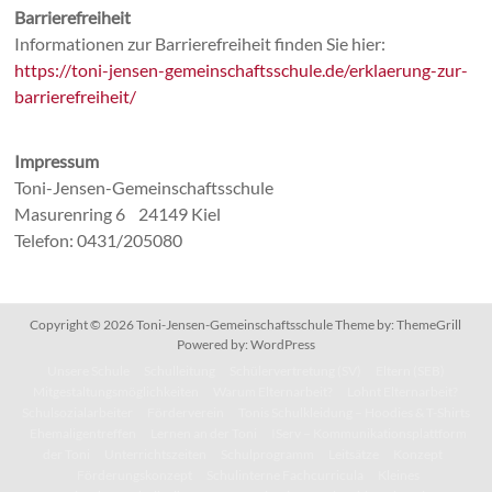
Barrierefreiheit
Informationen zur Barrierefreiheit finden Sie hier:
https://toni-jensen-gemeinschaftsschule.de/erklaerung-zur-
barrierefreiheit/
Impressum
Toni-Jensen-Gemeinschaftsschule
Masurenring 6 24149 Kiel
Telefon: 0431/205080
Copyright © 2026
Toni-Jensen-Gemeinschaftsschule
Theme by:
ThemeGrill
Powered by:
WordPress
Unsere Schule
Schulleitung
Schülervertretung (SV)
Eltern (SEB)
Mitgestaltungsmöglichkeiten
Warum Elternarbeit?
Lohnt Elternarbeit?
Schulsozialarbeiter
Förderverein
Tonis Schulkleidung – Hoodies & T-Shirts
Ehemaligentreffen
Lernen an der Toni
IServ – Kommunikationsplattform
der Toni
Unterrichtszeiten
Schulprogramm
Leitsätze
Konzept
Förderungskonzept
Schulinterne Fachcurricula
Kleines