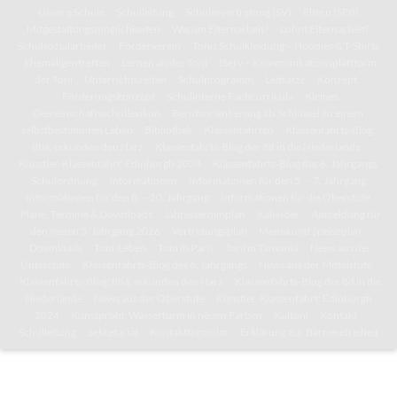
Unsere Schule
Schulleitung
Schülervertretung (SV)
Eltern (SEB)
Mitgestaltungsmöglichkeiten
Warum Elternarbeit?
Lohnt Elternarbeit?
Schulsozialarbeiter
Förderverein
Tonis Schulkleidung – Hoodies & T-Shirts
Ehemaligentreffen
Lernen an der Toni
IServ – Kommunikationsplattform
der Toni
Unterrichtszeiten
Schulprogramm
Leitsätze
Konzept
Förderungskonzept
Schulinterne Fachcurricula
Kleines
Gemeinschaftsschullexikon
Berufsorientierung als Schlüssel zu einem
selbstbestimmten Leben
Bibliothek
Klassenfahrten
Klassenfahrts-Blog:
8b/c erkunden den Harz
Klassenfahrts-Blog der 8d in die Niederlande
Künstler-Klassenfahrt: Edinburgh 2024
Klassenfahrts-Blog des 6. Jahrgangs
Schulordnung
Informationen
Informationen für den 5. – 7. Jahrgang
Informationen für den 8. – 10. Jahrgang
Informationen für die Oberstufe
Pläne, Termine & Downloads
Jahresterminplan
Kalender
Anmeldung für
den neuen 5. Jahrgang 2026
Vertretungsplan
Mensa und Speiseplan
Downloads
Toni-Leben
Toni in Paris
Toni in Tansania
News aus der
Unterstufe
Klassenfahrts-Blog des 6. Jahrgangs
News aus der Mittelstufe
Klassenfahrts-Blog: 8b/c erkunden den Harz
Klassenfahrts-Blog der 8d in die
Niederlande
News aus der Oberstufe
Künstler-Klassenfahrt: Edinburgh
2024
Kunstprofil: Wasserturm in neuen Farben
Kultoni
Kontakt
Schulleitung
Sekretariat
Kontaktformular
Erklärung zur Barrierefreiheit