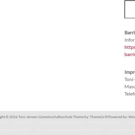
Barri
Infor
http
barri
Impr
Toni
Masu
Tele
ght © 2026
Toni-Jensen-Gemeinschaftsschule
Theme by:
ThemeGrill
Powered by:
Wor
 (SV)
Eltern (SEB)
Mitgestaltungsmöglichkeiten
Warum Elternarbeit?
Lohn
Lernen an der Toni
IServ – Kommunikationsplattform der Toni
Unterrichtszeite