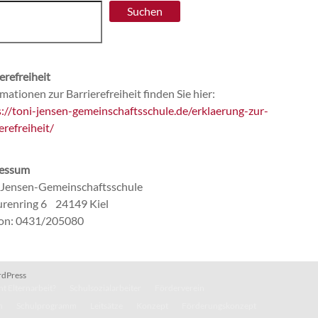
Suchen
erefreiheit
mationen zur Barrierefreiheit finden Sie hier:
s://toni-jensen-gemeinschaftsschule.de/erklaerung-zur-
erefreiheit/
essum
-Jensen-Gemeinschaftsschule
renring 6 24149 Kiel
fon: 0431/205080
dPress
t Elternarbeit?
Schulsozialarbeiter
Förderverein
n
Schulprogramm
Leitsätze
Konzept
Förderungskonzept