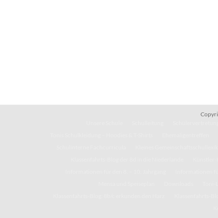
Copyri
Unsere Schule
Schulleitung
Schülervertretung
Tonis Schulkleidung – Hoodies & T-Shirts
Ehemaligentreffen
Schulinterne Fachcurricula
Kleines Gemeinschaftsschullexi
Klassenfahrts-Blog der 8d in die Niederlande
Künstler-
Informationen für den 8. – 10. Jahrgang
Informationen fü
Mensa und Speiseplan
Downloads
Toni-
Klassenfahrts-Blog: 8b/c erkunden den Harz
Klassenfahrts-Blo
K