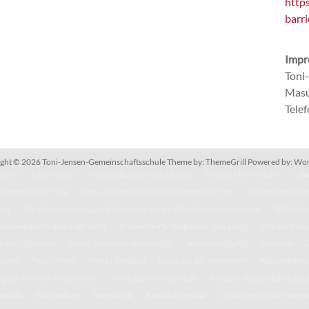
http
barri
Impr
Toni
Masu
Tele
ght © 2026
Toni-Jensen-Gemeinschaftsschule
Theme by:
ThemeGrill
Powered by:
Wor
 (SV)
Eltern (SEB)
Mitgestaltungsmöglichkeiten
Warum Elternarbeit?
Lohn
Lernen an der Toni
IServ – Kommunikationsplattform der Toni
Unterrichtszeite
kon
Berufsorientierung als Schlüssel zu einem selbstbestimmten Leben
Bibliothe
Klassenfahrt: Edinburgh 2024
Klassenfahrts-Blog des 6. Jahrgangs
Schulordnun
r die Oberstufe
Pläne, Termine & Downloads
Jahresterminplan
Kalender
Leben
Toni in Paris
Toni in Tansania
News aus der Unterstufe
Klassenfahrts
g der 8d in die Niederlande
News aus der Oberstufe
Künstler-Klassenfahrt: Ed
ontakt
Schulleitung
Sekretariat
Kontaktformular
Erklärung zur Barrierefr