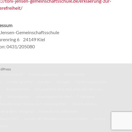
s://toni-jensen-gemeinschaftsschule.de/erklaerung-zur-
erefreiheit/
essum
-Jensen-Gemeinschaftsschule
renring 6 24149 Kiel
fon: 0431/205080
dPress
t Elternarbeit?
Schulsozialarbeiter
Förderverein
n
Schulprogramm
Leitsätze
Konzept
Förderungskonzept
k
Klassenfahrten
Klassenfahrts-Blog: 8b/c erkunden den Harz
g
Informationen
Informationen für den 5. – 7. Jahrgang
Anmeldung für den neuen 5. Jahrgang 2026
Vertretungsplan
-Blog des 6. Jahrgangs
News aus der Mittelstufe
inburgh 2024
Kunstprofil: Wasserturm in neuen Farben
Kultoni
eiheit