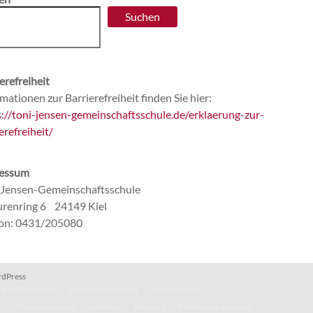
Suchen
erefreiheit
mationen zur Barrierefreiheit finden Sie hier:
s://toni-jensen-gemeinschaftsschule.de/erklaerung-zur-
erefreiheit/
essum
-Jensen-Gemeinschaftsschule
renring 6 24149 Kiel
fon: 0431/205080
dPress
t Elternarbeit?
Schulsozialarbeiter
Förderverein
n
Schulprogramm
Leitsätze
Konzept
Förderungskonzept