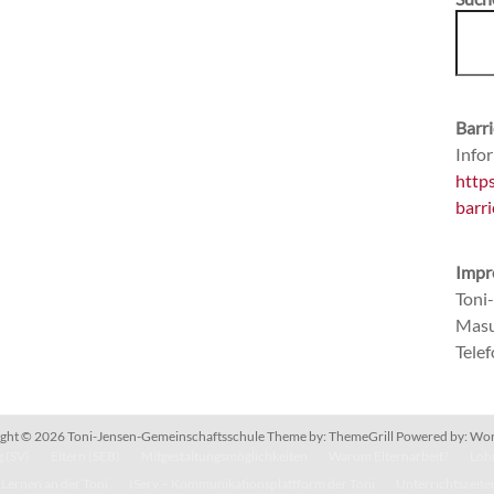
Barri
Infor
http
barri
Impr
Toni
Masu
Tele
ght © 2026
Toni-Jensen-Gemeinschaftsschule
Theme by:
ThemeGrill
Powered by:
Wor
 (SV)
Eltern (SEB)
Mitgestaltungsmöglichkeiten
Warum Elternarbeit?
Lohn
Lernen an der Toni
IServ – Kommunikationsplattform der Toni
Unterrichtszeite