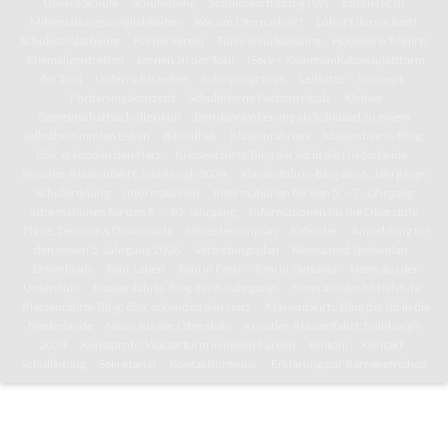
Unsere Schule
Schulleitung
Schülervertretung (SV)
Eltern (SEB)
Mitgestaltungsmöglichkeiten
Warum Elternarbeit?
Lohnt Elternarbeit?
Schulsozialarbeiter
Förderverein
Tonis Schulkleidung – Hoodies & T-Shirts
Ehemaligentreffen
Lernen an der Toni
IServ – Kommunikationsplattform
der Toni
Unterrichtszeiten
Schulprogramm
Leitsätze
Konzept
Förderungskonzept
Schulinterne Fachcurricula
Kleines
Gemeinschaftsschullexikon
Berufsorientierung als Schlüssel zu einem
selbstbestimmten Leben
Bibliothek
Klassenfahrten
Klassenfahrts-Blog:
8b/c erkunden den Harz
Klassenfahrts-Blog der 8d in die Niederlande
Künstler-Klassenfahrt: Edinburgh 2024
Klassenfahrts-Blog des 6. Jahrgangs
Schulordnung
Informationen
Informationen für den 5. – 7. Jahrgang
Informationen für den 8. – 10. Jahrgang
Informationen für die Oberstufe
Pläne, Termine & Downloads
Jahresterminplan
Kalender
Anmeldung für
den neuen 5. Jahrgang 2026
Vertretungsplan
Mensa und Speiseplan
Downloads
Toni-Leben
Toni in Paris
Toni in Tansania
News aus der
Unterstufe
Klassenfahrts-Blog des 6. Jahrgangs
News aus der Mittelstufe
Klassenfahrts-Blog: 8b/c erkunden den Harz
Klassenfahrts-Blog der 8d in die
Niederlande
News aus der Oberstufe
Künstler-Klassenfahrt: Edinburgh
2024
Kunstprofil: Wasserturm in neuen Farben
Kultoni
Kontakt
Schulleitung
Sekretariat
Kontaktformular
Erklärung zur Barrierefreiheit