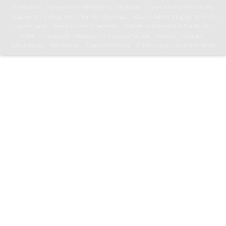
Unterstufe
Klassenfahrts-Blog des 6. Jahrgangs
News aus der Mittelstufe
Klassenfahrts-Blog: 8b/c erkunden den Harz
Klassenfahrts-Blog der 8d in die
Niederlande
News aus der Oberstufe
Künstler-Klassenfahrt: Edinburgh
2024
Kunstprofil: Wasserturm in neuen Farben
Kultoni
Kontakt
Schulleitung
Sekretariat
Kontaktformular
Erklärung zur Barrierefreiheit