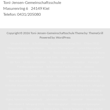
Toni-Jensen-Gemeinschaftsschule
Masurenring 6 24149 Kiel
Telefon: 0431/205080
Copyright © 2026
Toni-Jensen-Gemeinschaftsschule
Theme by:
ThemeGrill
Powered by:
WordPress
Unsere Schule
Schulleitung
Schülervertretung (SV)
Eltern (SEB)
Mitgestaltungsmöglichkeiten
Warum Elternarbeit?
Lohnt Elternarbeit?
Schulsozialarbeiter
Förderverein
Tonis Schulkleidung – Hoodies & T-Shirts
Ehemaligentreffen
Lernen an der Toni
IServ – Kommunikationsplattform
der Toni
Unterrichtszeiten
Schulprogramm
Leitsätze
Konzept
Förderungskonzept
Schulinterne Fachcurricula
Kleines
Gemeinschaftsschullexikon
Berufsorientierung als Schlüssel zu einem
selbstbestimmten Leben
Bibliothek
Klassenfahrten
Klassenfahrts-Blog:
8b/c erkunden den Harz
Klassenfahrts-Blog der 8d in die Niederlande
Künstler-Klassenfahrt: Edinburgh 2024
Klassenfahrts-Blog des 6. Jahrgangs
Schulordnung
Informationen
Informationen für den 5. – 7. Jahrgang
Informationen für den 8. – 10. Jahrgang
Informationen für die Oberstufe
Pläne, Termine & Downloads
Jahresterminplan
Kalender
Anmeldung für
den neuen 5. Jahrgang 2026
Vertretungsplan
Mensa und Speiseplan
Downloads
Toni-Leben
Toni in Paris
Toni in Tansania
News aus der