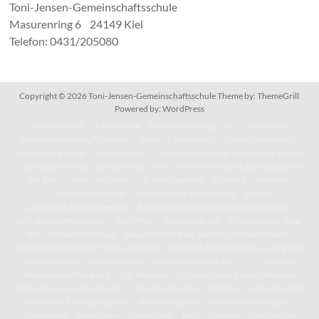
Toni-Jensen-Gemeinschaftsschule
Masurenring 6 24149 Kiel
Telefon: 0431/205080
Copyright © 2026
Toni-Jensen-Gemeinschaftsschule
Theme by:
ThemeGrill
Powered by:
WordPress
Unsere Schule
Schulleitung
Schülervertretung (SV)
Eltern (SEB)
Mitgestaltungsmöglichkeiten
Warum Elternarbeit?
Lohnt Elternarbeit?
Schulsozialarbeiter
Förderverein
Tonis Schulkleidung – Hoodies & T-Shirts
Ehemaligentreffen
Lernen an der Toni
IServ – Kommunikationsplattform
der Toni
Unterrichtszeiten
Schulprogramm
Leitsätze
Konzept
Förderungskonzept
Schulinterne Fachcurricula
Kleines
Gemeinschaftsschullexikon
Berufsorientierung als Schlüssel zu einem
selbstbestimmten Leben
Bibliothek
Klassenfahrten
Klassenfahrts-Blog:
8b/c erkunden den Harz
Klassenfahrts-Blog der 8d in die Niederlande
Künstler-Klassenfahrt: Edinburgh 2024
Klassenfahrts-Blog des 6. Jahrgangs
Schulordnung
Informationen
Informationen für den 5. – 7. Jahrgang
Informationen für den 8. – 10. Jahrgang
Informationen für die Oberstufe
Pläne, Termine & Downloads
Jahresterminplan
Kalender
Anmeldung für
den neuen 5. Jahrgang 2026
Vertretungsplan
Mensa und Speiseplan
Downloads
Toni-Leben
Toni in Paris
Toni in Tansania
News aus der