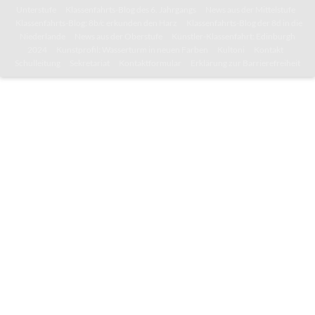
Unterstufe
Klassenfahrts-Blog des 6. Jahrgangs
News aus der Mittelstufe
Klassenfahrts-Blog: 8b/c erkunden den Harz
Klassenfahrts-Blog der 8d in die
Niederlande
News aus der Oberstufe
Künstler-Klassenfahrt: Edinburgh
2024
Kunstprofil: Wasserturm in neuen Farben
Kultoni
Kontakt
Schulleitung
Sekretariat
Kontaktformular
Erklärung zur Barrierefreiheit